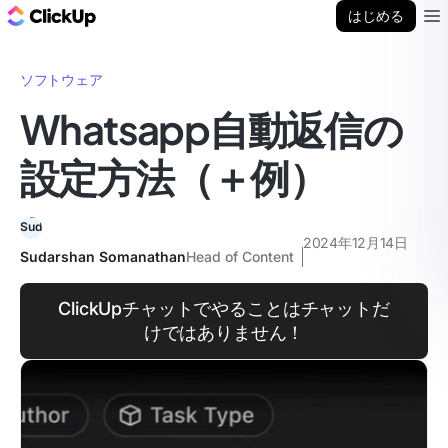
ClickUp ブログ
はじめる
Ope
ソフトウェア
Whatsapp自動返信の
設定方法（＋例）
2024年12月14日
Sudarshan Somanathan
Head of Content
ClickUpチャットでやることはチャットだ
けではありません！