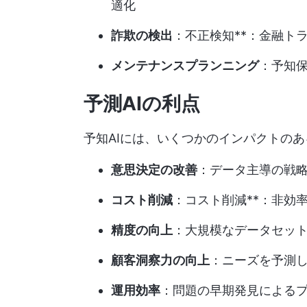
適化
詐欺の検出
：不正検知**：金融ト
メンテナンスプランニング
：予知
予測AIの利点
予知AIには、いくつかのインパクトの
意思決定の改善
：データ主導の戦
コスト削減
：コスト削減**：非効
精度の向上
：大規模なデータセッ
顧客洞察力の向上
：ニーズを予測
運用効率
：問題の早期発見による