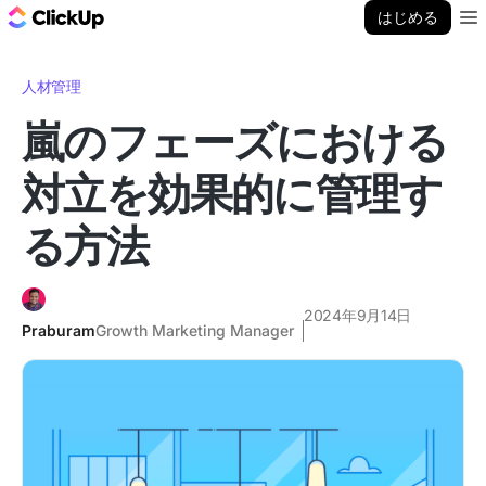
ClickUp ブログ
はじめる
Ope
人材管理
嵐のフェーズにおける
対立を効果的に管理す
る方法
2024年9月14日
Praburam
Growth Marketing Manager