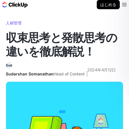
ClickUp ブログ
はじめる
Ope
人材管理
収束思考と発散思考の
違いを徹底解説！
2024年4月12日
Sudarshan Somanathan
Head of Content