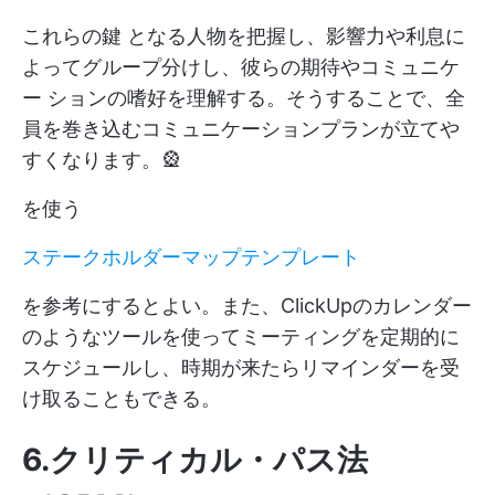
これらの鍵 となる人物を把握し、影響力や利息に
よってグループ分けし、彼らの期待やコミュニケ
ー ションの嗜好を理解する。そうすることで、全
員を巻き込むコミュニケーションプランが立てや
すくなります。🎡
を使う
ステークホルダーマップテンプレート
を参考にするとよい。また、ClickUpのカレンダー
のようなツールを使ってミーティングを定期的に
スケジュールし、時期が来たらリマインダーを受
け取ることもできる。
6.クリティカル・パス法