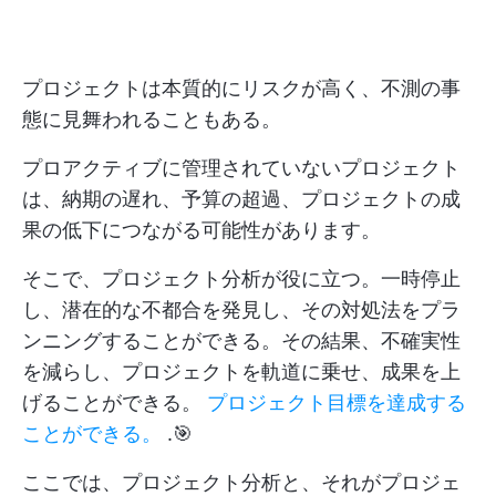
プロジェクトは本質的にリスクが高く、不測の事
態に見舞われることもある。
プロアクティブに管理されていないプロジェクト
は、納期の遅れ、予算の超過、プロジェクトの成
果の低下につながる可能性があります。
そこで、プロジェクト分析が役に立つ。一時停止
し、潜在的な不都合を発見し、その対処法をプラ
ンニングすることができる。その結果、不確実性
を減らし、プロジェクトを軌道に乗せ、成果を上
げることができる。
プロジェクト目標を達成する
ことができる。
.🎯
ここでは、プロジェクト分析と、それがプロジェ