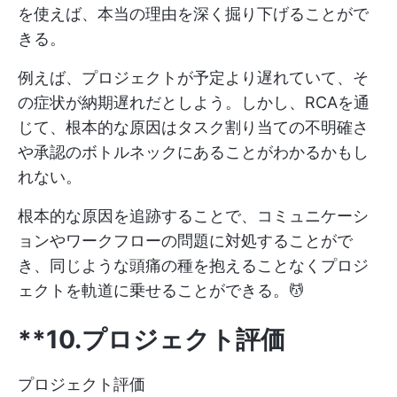
を使えば、本当の理由を深く掘り下げることがで
きる。
例えば、プロジェクトが予定より遅れていて、そ
の症状が納期遅れだとしよう。しかし、RCAを通
じて、根本的な原因はタスク割り当ての不明確さ
や承認のボトルネックにあることがわかるかもし
れない。
根本的な原因を追跡することで、コミュニケーシ
ョンやワークフローの問題に対処することがで
き、同じような頭痛の種を抱えることなくプロジ
ェクトを軌道に乗せることができる。💆
**10.プロジェクト評価
プロジェクト評価