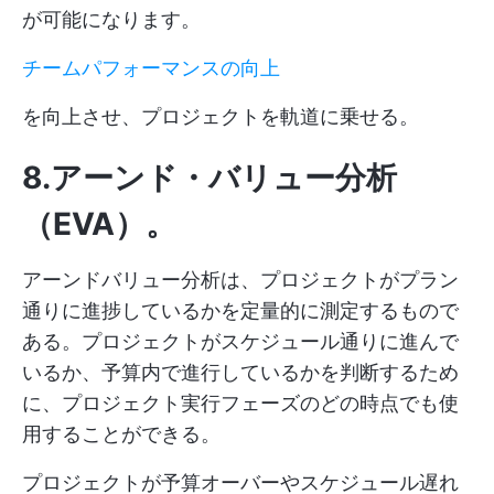
が可能になります。
チームパフォーマンスの向上
を向上させ、プロジェクトを軌道に乗せる。
8.アーンド・バリュー分析
（EVA）
。
アーンドバリュー分析は、プロジェクトがプラン
通りに進捗しているかを定量的に測定するもので
ある。プロジェクトがスケジュール通りに進んで
いるか、予算内で進行しているかを判断するため
に、プロジェクト実行フェーズのどの時点でも使
用することができる。
プロジェクトが予算オーバーやスケジュール遅れ