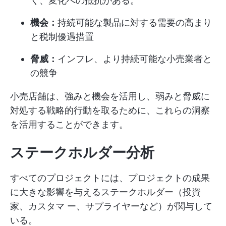
く、変化への抵抗がある。
機会：
持続可能な製品に対する需要の高まり
と税制優遇措置
脅威：
インフレ、より持続可能な小売業者と
の競争
小売店舗は、強みと機会を活用し、弱みと脅威に
対処する戦略的行動を取るために、これらの洞察
を活用することができます。
ステークホルダー分析
すべてのプロジェクトには、プロジェクトの成果
に大きな影響を与えるステークホルダー（投資
家、カスタマ ー、サプライヤーなど）が関与して
いる。