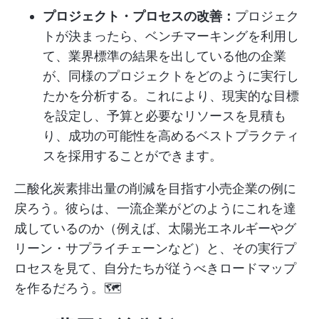
プロジェクト・プロセスの改善：
プロジェク
トが決まったら、ベンチマーキングを利用し
て、業界標準の結果を出している他の企業
が、同様のプロジェクトをどのように実行し
たかを分析する。これにより、現実的な目標
を設定し、予算と必要なリソースを見積も
り、成功の可能性を高めるベストプラクティ
スを採用することができます。
二酸化炭素排出量の削減を目指す小売企業の例に
戻ろう。彼らは、一流企業がどのようにこれを達
成しているのか（例えば、太陽光エネルギーやグ
リーン・サプライチェーンなど）と、その実行プ
ロセスを見て、自分たちが従うべきロードマップ
を作るだろう。🗺️