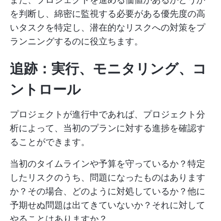
を判断し、綿密に監視する必要がある優先度の高
いタスクを特定し、潜在的なリスクへの対策をプ
ランニングするのに役立ちます。
追跡：実行、モニタリング、コ
ントロール
プロジェクトが進行中であれば、プロジェクト分
析によって、当初のプランに対する進捗を確認す
ることができます。
当初のタイムラインや予算を守っているか？特定
したリスクのうち、問題になったものはあります
か？その場合、どのように対処しているか？他に
予期せぬ問題は出てきていないか？それに対して
やることはありますか？