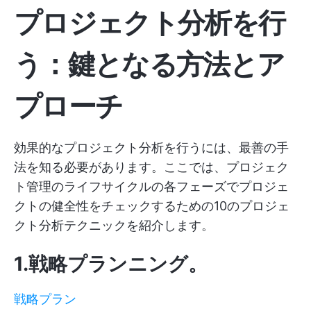
プロジェクト分析を行
う：鍵となる方法とア
プローチ
効果的なプロジェクト分析を行うには、最善の手
法を知る必要があります。ここでは、プロジェク
ト管理のライフサイクルの各フェーズでプロジェ
クトの健全性をチェックするための10のプロジェ
クト分析テクニックを紹介します。
1.戦略プランニング
。
戦略プラン