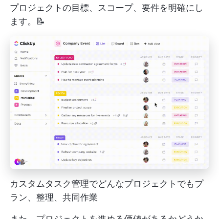
プロジェクトの目標、スコープ、要件を明確にし
ます。📝
カスタムタスク管理でどんなプロジェクトでもプ
ラン、整理、共同作業
また、プロジェクトを進める価値があるかどうか