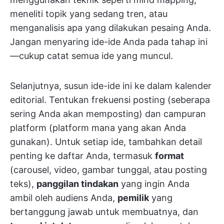
meneliti topik yang sedang tren, atau
menganalisis apa yang dilakukan pesaing Anda.
Jangan menyaring ide-ide Anda pada tahap ini
—cukup catat semua ide yang muncul.
Selanjutnya, susun ide-ide ini ke dalam kalender
editorial. Tentukan frekuensi posting (seberapa
sering Anda akan memposting) dan campuran
platform (platform mana yang akan Anda
gunakan). Untuk setiap ide, tambahkan detail
penting ke daftar Anda, termasuk
format
(carousel, video, gambar tunggal, atau posting
teks),
panggilan tindakan
yang ingin Anda
ambil oleh audiens Anda,
pemilik
yang
bertanggung jawab untuk membuatnya, dan