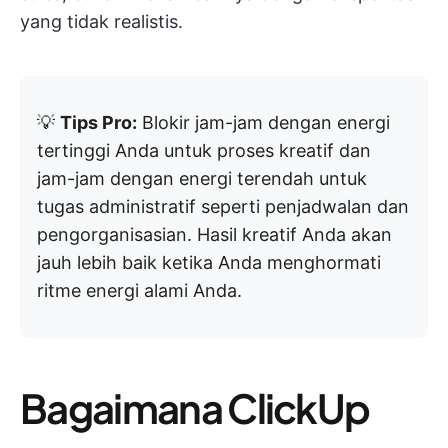
yang tidak realistis.
💡
Tips Pro:
Blokir jam-jam dengan energi
tertinggi Anda untuk proses kreatif dan
jam-jam dengan energi terendah untuk
tugas administratif seperti penjadwalan dan
pengorganisasian. Hasil kreatif Anda akan
jauh lebih baik ketika Anda menghormati
ritme energi alami Anda.
Bagaimana ClickUp