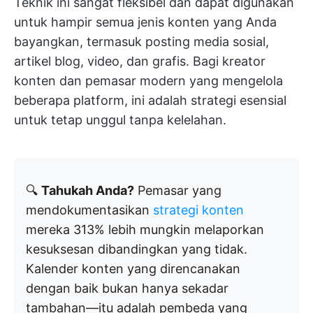
Teknik ini sangat fleksibel dan dapat digunakan
untuk hampir semua jenis konten yang Anda
bayangkan, termasuk posting media sosial,
artikel blog, video, dan grafis. Bagi kreator
konten dan pemasar modern yang mengelola
beberapa platform, ini adalah strategi esensial
untuk tetap unggul tanpa kelelahan.
🔍
Tahukah Anda?
Pemasar yang
mendokumentasikan
strategi konten
mereka 313% lebih mungkin melaporkan
kesuksesan dibandingkan yang tidak.
Kalender konten yang direncanakan
dengan baik bukan hanya sekadar
tambahan—itu adalah pembeda yang