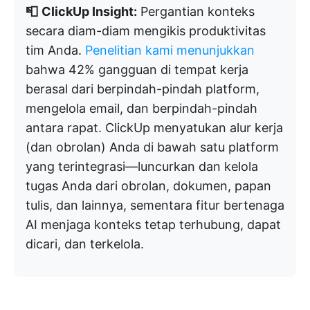
📮
ClickUp Insight:
Pergantian konteks
secara diam-diam mengikis produktivitas
tim Anda.
Penelitian kami menunjukkan
bahwa 42% gangguan di tempat kerja
berasal dari berpindah-pindah platform,
mengelola email, dan berpindah-pindah
antara rapat. ClickUp menyatukan alur kerja
(dan obrolan) Anda di bawah satu platform
yang terintegrasi—luncurkan dan kelola
tugas Anda dari obrolan, dokumen, papan
tulis, dan lainnya, sementara fitur bertenaga
AI menjaga konteks tetap terhubung, dapat
dicari, dan terkelola.