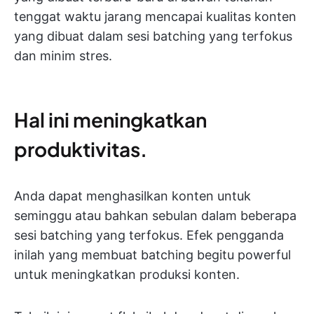
tenggat waktu jarang mencapai kualitas konten
yang dibuat dalam sesi batching yang terfokus
dan minim stres.
Hal ini meningkatkan
produktivitas.
Anda dapat menghasilkan konten untuk
seminggu atau bahkan sebulan dalam beberapa
sesi batching yang terfokus. Efek pengganda
inilah yang membuat batching begitu powerful
untuk meningkatkan produksi konten.