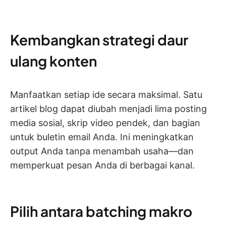
Kembangkan strategi daur
ulang konten
Manfaatkan setiap ide secara maksimal. Satu
artikel blog dapat diubah menjadi lima posting
media sosial, skrip video pendek, dan bagian
untuk buletin email Anda. Ini meningkatkan
output Anda tanpa menambah usaha—dan
memperkuat pesan Anda di berbagai kanal.
Pilih antara batching makro