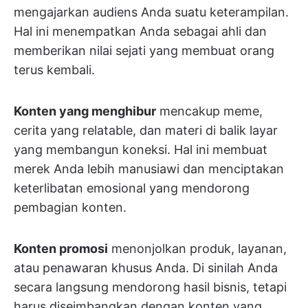
mengajarkan audiens Anda suatu keterampilan.
Hal ini menempatkan Anda sebagai ahli dan
memberikan nilai sejati yang membuat orang
terus kembali.
Konten yang menghibur
mencakup meme,
cerita yang relatable, dan materi di balik layar
yang membangun koneksi. Hal ini membuat
merek Anda lebih manusiawi dan menciptakan
keterlibatan emosional yang mendorong
pembagian konten.
Konten promosi
menonjolkan produk, layanan,
atau penawaran khusus Anda. Di sinilah Anda
secara langsung mendorong hasil bisnis, tetapi
harus diseimbangkan dengan konten yang