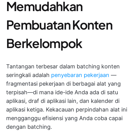
Memudahkan
Pembuatan Konten
Berkelompok
Tantangan terbesar dalam batching konten
seringkali adalah
penyebaran pekerjaan
—
fragmentasi pekerjaan di berbagai alat yang
terpisah—di mana ide-ide Anda ada di satu
aplikasi, draf di aplikasi lain, dan kalender di
aplikasi ketiga. Kekacauan perpindahan alat ini
mengganggu efisiensi yang Anda coba capai
dengan batching.