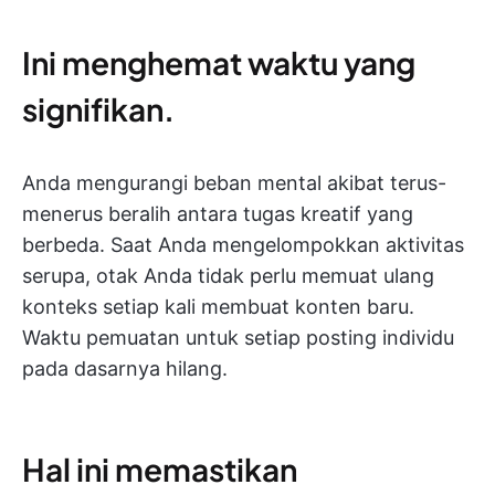
Ini menghemat waktu yang
signifikan.
Anda mengurangi beban mental akibat terus-
menerus beralih antara tugas kreatif yang
berbeda. Saat Anda mengelompokkan aktivitas
serupa, otak Anda tidak perlu memuat ulang
konteks setiap kali membuat konten baru.
Waktu pemuatan untuk setiap posting individu
pada dasarnya hilang.
Hal ini memastikan