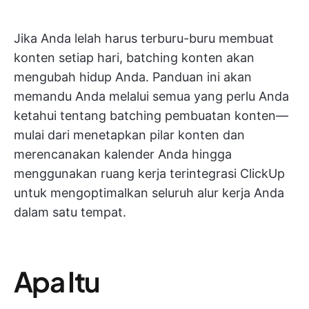
Jika Anda lelah harus terburu-buru membuat
konten setiap hari, batching konten akan
mengubah hidup Anda. Panduan ini akan
memandu Anda melalui semua yang perlu Anda
ketahui tentang batching pembuatan konten—
mulai dari menetapkan pilar konten dan
merencanakan kalender Anda hingga
menggunakan ruang kerja terintegrasi ClickUp
untuk mengoptimalkan seluruh alur kerja Anda
dalam satu tempat.
Apa Itu