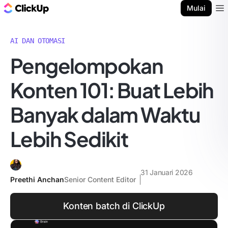
Blog ClickUp
Mulai
Ope
AI DAN OTOMASI
Pengelompokan
Konten 101: Buat Lebih
Banyak dalam Waktu
Lebih Sedikit
31 Januari 2026
Preethi Anchan
Senior Content Editor
Konten batch di ClickUp