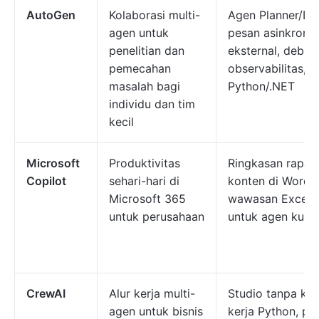
AutoGen
Kolaborasi multi-
Agen Planner/Do
agen untuk
pesan asinkron, i
penelitian dan
eksternal, debug
pemecahan
observabilitas, 
masalah bagi
Python/.NET
individu dan tim
kecil
Microsoft
Produktivitas
Ringkasan rapat
Copilot
sehari-hari di
konten di Word 
Microsoft 365
wawasan Excel, 
untuk perusahaan
untuk agen kust
CrewAI
Alur kerja multi-
Studio tanpa ko
agen untuk bisnis
kerja Python, pe