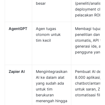
besar
(peneliti/analis/
deployment cloud
pelacakan ROI
AgentGPT
Agen tugas
Membagi tujuan 
otonom untuk
penelitian dan p
tim kecil
otomatis, API ter
generasi ide, an
pengguna yang 
Zapier AI
Mengintegrasikan
Pembuat AI denga
AI ke dalam alat
8.000 aplikasi,
yang sudah ada
chatbot/antarmuk
untuk tim
untuk saran, Zap
berukuran
otomatisasi file
menengah hingga