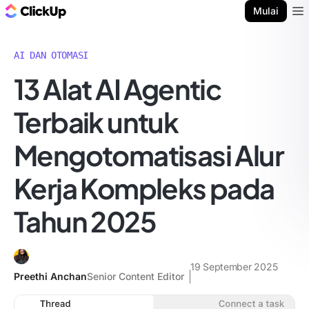
Blog ClickUp
Mulai
Ope
AI DAN OTOMASI
13 Alat AI Agentic
Terbaik untuk
Mengotomatisasi Alur
Kerja Kompleks pada
Tahun 2025
19 September 2025
Preethi Anchan
Senior Content Editor