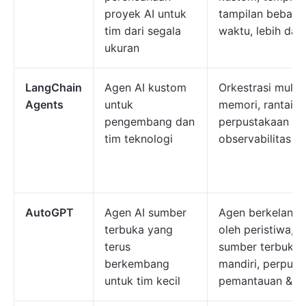
proyek AI untuk
tampilan beban k
tim dari segala
waktu, lebih dari
ukuran
LangChain
Agen AI kustom
Orkestrasi multi
Agents
untuk
memori, rantai al
pengembang dan
perpustakaan Pyt
tim teknologi
observabilitas
AutoGPT
Agen AI sumber
Agen berkelanjut
terbuka yang
oleh peristiwa, 
terus
sumber terbuka,
berkembang
mandiri, perpusta
untuk tim kecil
pemantauan & ana