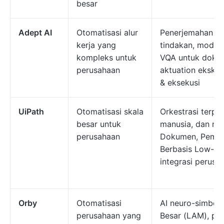
besar
Adept AI
Otomatisasi alur
Penerjemahan ba
kerja yang
tindakan, model
kompleks untuk
VQA untuk dokum
perusahaan
aktuation eksklu
& eksekusi
UiPath
Otomatisasi skala
Orkestrasi terpa
besar untuk
manusia, dan ro
perusahaan
Dokumen, Pembu
Berbasis Low-Cod
integrasi perusa
Orby
Otomatisasi
AI neuro-simboli
perusahaan yang
Besar (LAM), pe