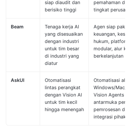
siap diaudit dan
pemahaman doku
berisiko tinggi
tingkat perusah
Beam
Tenaga kerja AI
Agen siap pakai 
yang disesuaikan
keuangan, keseha
dengan industri
hukum, platform
untuk tim besar
modular, alur ke
di industri yang
berkelanjutan
diatur
AskUI
Otomatisasi
Otomatisasi alur 
lintas perangkat
Windows/Mac/Lin
dengan Vision AI
Vision Agents un
untuk tim kecil
antarmuka peng
hingga menengah
pemrosesan dok
integrasi pihak k