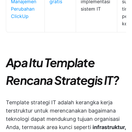
Manajemen
gratis
implementasi
sudu
Perubahan
sistem IT
time
ClickUp
pem
kepe
Apa Itu Template
Rencana Strategis IT?
Template strategi IT adalah kerangka kerja
terstruktur untuk merencanakan bagaimana
teknologi dapat mendukung tujuan organisasi
Anda, termasuk area kunci seperti
infrastruktur,