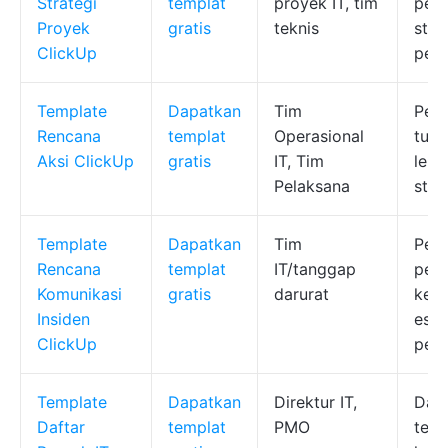
Strategi
templat
proyek IT, tim
pemb
Proyek
gratis
teknis
stat
ClickUp
pela
Template
Dapatkan
Tim
Pen
Rencana
templat
Operasional
tuga
Aksi ClickUp
gratis
IT, Tim
lepa
Pelaksana
stat
Template
Dapatkan
Tim
Pem
Rencana
templat
IT/tanggap
pem
Komunikasi
gratis
darurat
kepe
Insiden
eska
ClickUp
pela
Template
Dapatkan
Direktur IT,
Dat
Daftar
templat
PMO
terp