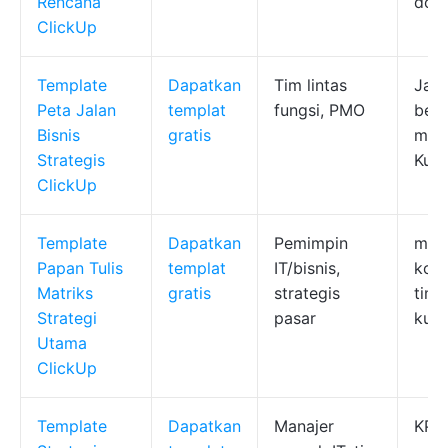
Rencana
dok
ClickUp
Template
Dapatkan
Tim lintas
Jadw
Peta Jalan
templat
fungsi, PMO
berw
Bisnis
gratis
mult
Strategis
Kus
ClickUp
Template
Dapatkan
Pemimpin
matr
Papan Tulis
templat
IT/bisnis,
kola
Matriks
gratis
strategis
time
Strategi
pasar
kua
Utama
ClickUp
Template
Dapatkan
Manajer
KPI,