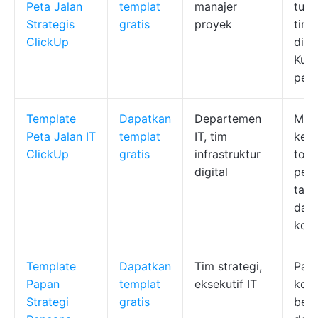
Peta Jalan
templat
manajer
tuju
Strategis
gratis
proyek
tim,
ClickUp
dina
Kus
pel
Template
Dapatkan
Departemen
Map
Peta Jalan IT
templat
IT, tim
kete
ClickUp
gratis
infrastruktur
ton
digital
penc
tang
dan 
kond
Template
Dapatkan
Tim strategi,
Papa
Papan
templat
eksekutif IT
kola
Strategi
gratis
berw