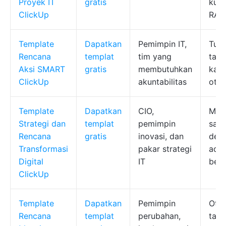
Proyek IT
gratis
kust
ClickUp
RAG
Template
Dapatkan
Pemimpin IT,
Tuj
Rencana
templat
tim yang
tamp
Aksi SMART
gratis
membutuhkan
kale
ClickUp
akuntabilitas
otom
Template
Dapatkan
CIO,
Mapp
Strategi dan
templat
pemimpin
saat
Rencana
gratis
inovasi, dan
dep
Transformasi
pakar strategi
adop
Digital
IT
berb
ClickUp
Template
Dapatkan
Pemimpin
Otom
Rencana
templat
perubahan,
tamp