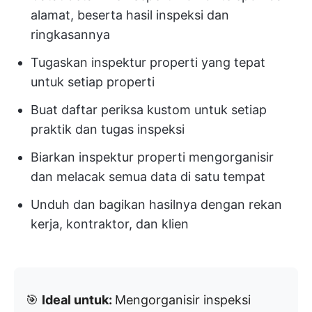
alamat, beserta hasil inspeksi dan
ringkasannya
Tugaskan inspektur properti yang tepat
untuk setiap properti
Buat daftar periksa kustom untuk setiap
praktik dan tugas inspeksi
Biarkan inspektur properti mengorganisir
dan melacak semua data di satu tempat
Unduh dan bagikan hasilnya dengan rekan
kerja, kontraktor, dan klien
🎯
Ideal untuk:
Mengorganisir inspeksi