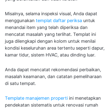
Misalnya, selama inspeksi visual, Anda dapat
menggunakan
templat daftar periksa
untuk
menandai item yang telah diperiksa dan
mencatat masalah yang terlihat. Templat ini
juga dilengkapi dengan kolom untuk menilai
kondisi keseluruhan area tertentu seperti dapur,
kamar tidur, sistem HVAC, atau dinding luar.
Anda dapat mencatat rekomendasi perbaikan,
masalah keamanan, dan catatan pemeliharaan
di satu tempat.
Template manajemen properti
ini menetapkan
pendekatan sistematis untuk renovasi rumah