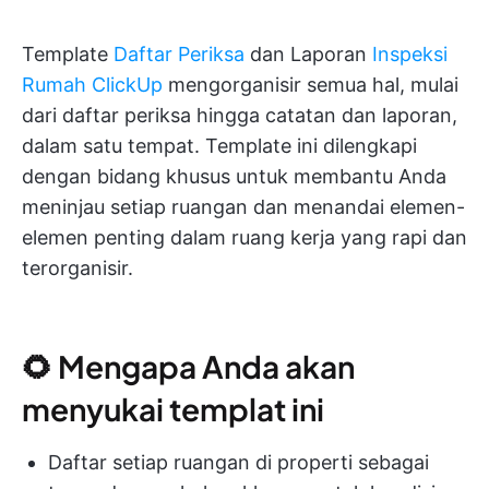
Template
Daftar Periksa
dan Laporan
Inspeksi
Rumah ClickUp
mengorganisir semua hal, mulai
dari daftar periksa hingga catatan dan laporan,
dalam satu tempat. Template ini dilengkapi
dengan bidang khusus untuk membantu Anda
meninjau setiap ruangan dan menandai elemen-
elemen penting dalam ruang kerja yang rapi dan
terorganisir.
🌻 Mengapa Anda akan
menyukai templat ini
Daftar setiap ruangan di properti sebagai