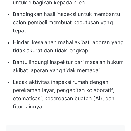
untuk dibagikan kepada klien
Bandingkan hasil inspeksi untuk membantu
calon pembeli membuat keputusan yang
tepat
Hindari kesalahan mahal akibat laporan yang
tidak akurat dan tidak lengkap
Bantu lindungi inspektur dari masalah hukum
akibat laporan yang tidak memadai
Lacak aktivitas inspeksi rumah dengan
perekaman layar, pengeditan kolaboratif,
otomatisasi, kecerdasan buatan (AI), dan
fitur lainnya