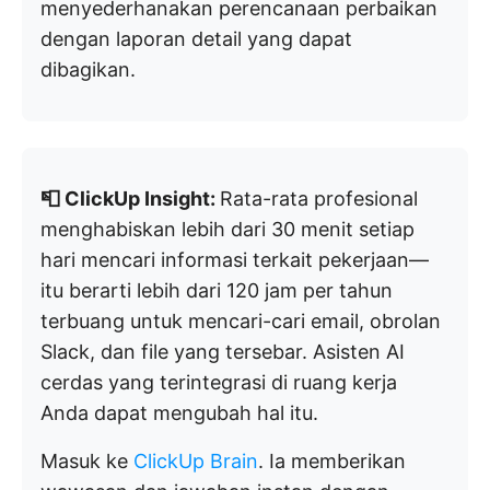
menyederhanakan perencanaan perbaikan
dengan laporan detail yang dapat
dibagikan.
📮 ClickUp Insight:
Rata-rata profesional
menghabiskan lebih dari 30 menit setiap
hari mencari informasi terkait pekerjaan—
itu berarti lebih dari 120 jam per tahun
terbuang untuk mencari-cari email, obrolan
Slack, dan file yang tersebar. Asisten AI
cerdas yang terintegrasi di ruang kerja
Anda dapat mengubah hal itu.
Masuk ke
ClickUp Brain
. Ia memberikan