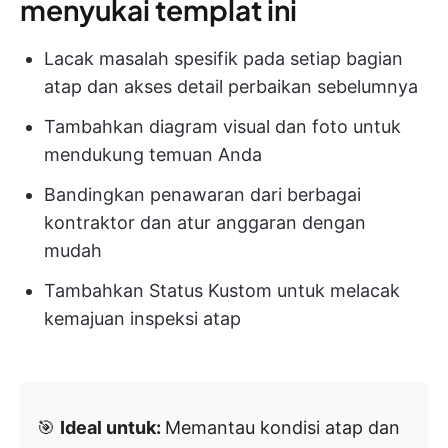
menyukai templat ini
Lacak masalah spesifik pada setiap bagian
atap dan akses detail perbaikan sebelumnya
Tambahkan diagram visual dan foto untuk
mendukung temuan Anda
Bandingkan penawaran dari berbagai
kontraktor dan atur anggaran dengan
mudah
Tambahkan Status Kustom untuk melacak
kemajuan inspeksi atap
🎯
Ideal untuk:
Memantau kondisi atap dan