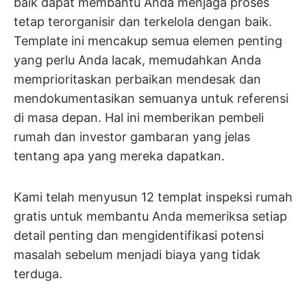
baik dapat membantu Anda menjaga proses
tetap terorganisir dan terkelola dengan baik.
Template ini mencakup semua elemen penting
yang perlu Anda lacak, memudahkan Anda
memprioritaskan perbaikan mendesak dan
mendokumentasikan semuanya untuk referensi
di masa depan. Hal ini memberikan pembeli
rumah dan investor gambaran yang jelas
tentang apa yang mereka dapatkan.
Kami telah menyusun 12 templat inspeksi rumah
gratis untuk membantu Anda memeriksa setiap
detail penting dan mengidentifikasi potensi
masalah sebelum menjadi biaya yang tidak
terduga.