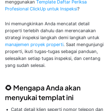
menggunakan
Template Daftar Periksa
Profesional ClickUp untuk Inspeksi
?
Ini memungkinkan Anda mencatat detail
properti terlebih dahulu dan merencanakan
strategi inspeksi langkah demi langkah untuk
manajemen proyek properti
. Saat mengunjungi
properti, ikuti tugas-tugas sebagai panduan,
selesaikan setiap tugas inspeksi, dan centang
yang sudah selesai.
🌻 Mengapa Anda akan
menyukai templat ini
Catat detail klien seperti nomor telepon dan