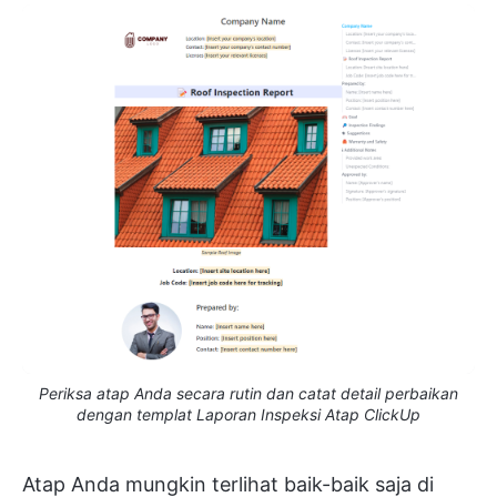
Periksa atap Anda secara rutin dan catat detail perbaikan
dengan templat Laporan Inspeksi Atap ClickUp
Atap Anda mungkin terlihat baik-baik saja di