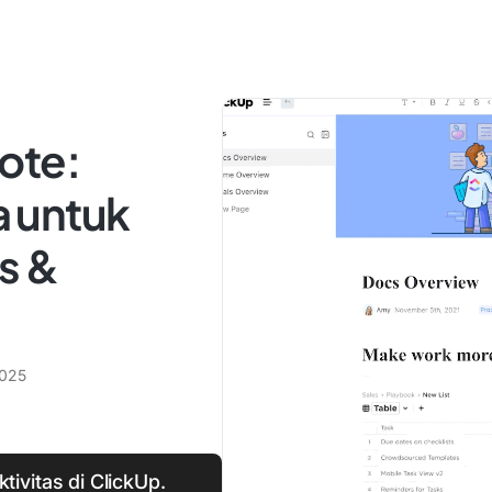
ote:
 untuk
s &
2025
ivitas di ClickUp.