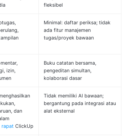
dia
fleksibel
ubtugas,
Minimal: daftar periksa; tidak
erulang,
ada fitur manajemen
tampilan
tugas/proyek bawaan
omentar,
Buku catatan bersama,
, izin,
pengeditan simultan,
kumen
kolaborasi dasar
menghasilkan
Tidak memiliki AI bawaan;
akukan,
bergantung pada integrasi atau
ruan, dan
alat eksternal
alam
 rapat
ClickUp