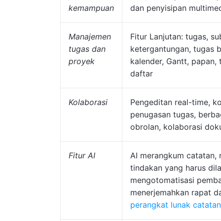
kemampuan
dan penyisipan multime
Manajemen
Fitur Lanjutan: tugas, s
tugas dan
ketergantungan, tugas b
proyek
kalender, Gantt, papan, 
daftar
Kolaborasi
Pengeditan real-time, k
penugasan tugas, berbagi
obrolan, kolaborasi do
Fitur AI
AI merangkum catatan, 
tindakan yang harus dil
mengotomatisasi pemba
menerjemahkan rapat d
perangkat lunak catatan