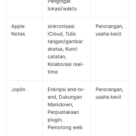
Pengingat
lokasi/waktu
Apple
sinkronisasi
Perorangan,
G
Notes
iCloud, Tulis
usaha kecil
(
tangan/gambar
p
sketsa, Kunci
A
catatan,
Kolaborasi real-
time
Joplin
Enkripsi end-to-
Perorangan,
end, Dukungan
usaha kecil
d
Markdown,
d
Perpustakaan
plugin,
Pemotong web