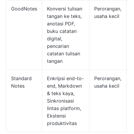
GoodNotes
Konversi tulisan
Perorangan,
tangan ke teks,
usaha kecil
g
anotasi PDF,
t
buku catatan
digital,
b
pencarian
m
catatan tulisan
$
tangan
Standard
Enkripsi end-to-
Perorangan,
Notes
end, Markdown
usaha kecil
g
& teks kaya,
t
Sinkronisasi
lintas platform,
b
Ekstensi
m
produktivitas