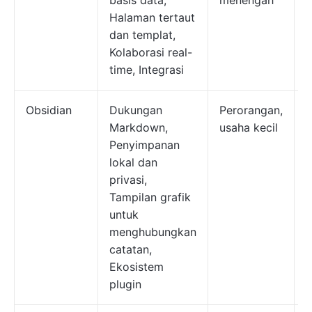
basis data,
menengah
Halaman tertaut
b
dan templat,
m
Kolaborasi real-
$
time, Integrasi
Obsidian
Dukungan
Perorangan,
Markdown,
usaha kecil
g
Penyimpanan
t
lokal dan
privasi,
b
Tampilan grafik
m
untuk
menghubungkan
catatan,
Ekosistem
plugin