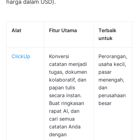
harga dalam USD).
Alat
Fitur Utama
Terbaik
untuk
ClickUp
Konversi
Perorangan,
catatan menjadi
usaha kecil,
g
tugas, dokumen
pasar
t
kolaboratif, dan
menengah,
K
papan tulis
dan
t
secara instan.
perusahaan
u
Buat ringkasan
besar
p
rapat AI, dan
cari semua
catatan Anda
dengan