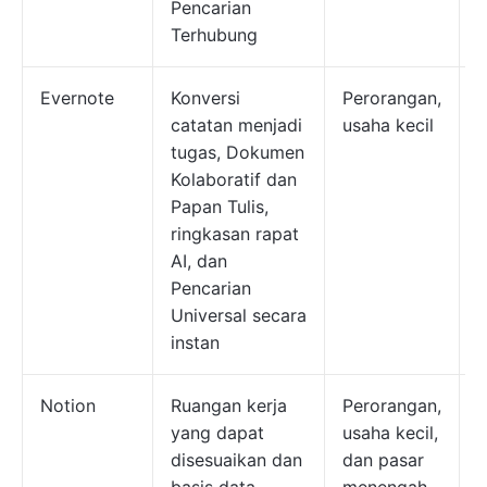
Pencarian
Terhubung
Evernote
Konversi
Perorangan,
catatan menjadi
usaha kecil
g
tugas, Dokumen
t
Kolaboratif dan
Papan Tulis,
b
ringkasan rapat
m
AI, dan
$
Pencarian
Universal secara
instan
Notion
Ruangan kerja
Perorangan,
yang dapat
usaha kecil,
g
disesuaikan dan
dan pasar
t