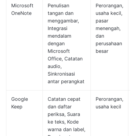
Microsoft
Penulisan
Perorangan,
OneNote
tangan dan
usaha kecil,
g
menggambar,
pasar
t
Integrasi
menengah,
mendalam
dan
dengan
perusahaan
M
Microsoft
besar
Office, Catatan
audio,
Sinkronisasi
antar perangkat
Google
Catatan cepat
Perorangan,
Keep
dan daftar
usaha kecil
g
periksa, Suara
t
ke teks, Kode
warna dan label,