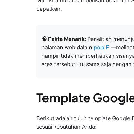
Mari kita mulai dan berikan dokumen
dapatkan.
🧠 Fakta Menarik:
Penelitian menun
halaman web dalam
pola F
—melihat s
hampir tidak memperhatikan sisanya.
area tersebut, itu sama saja dengan t
Template Google 
Berikut adalah tujuh template Google D
sesuai kebutuhan Anda: