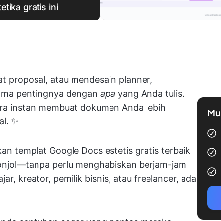
tika gratis ini
t proposal, atau mendesain planner,
ama pentingnya dengan
apa
yang Anda tulis.
cara instan membuat dokumen Anda lebih
Mul
al. ✨
an templat Google Docs estetis gratis terbaik
jol—tanpa perlu menghabiskan berjam-jam
r, kreator, pemilik bisnis, atau freelancer, ada