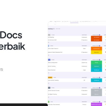
 Docs
Terbaik
25