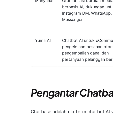
Manychat
Otomatisasi obrolan media
berbasis AI, dukungan unt
Instagram DM, WhatsApp,
Messenger
Yuma AI
Chatbot AI untuk eComme
pengelolaan pesanan otom
pengembalian dana, dan
pertanyaan pelanggan ber
Pengantar Chatb
Chatbase adalah platform chatbot AI