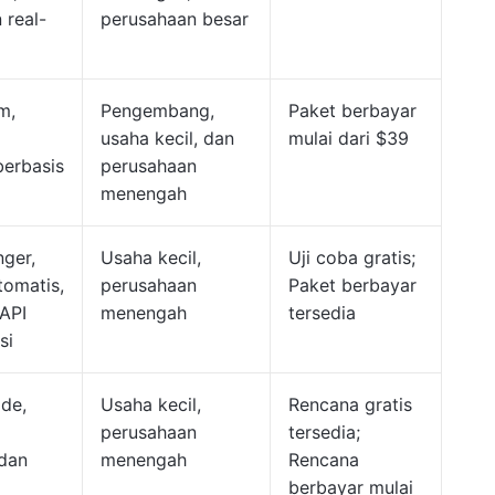
 real-
perusahaan besar
m,
Pengembang,
Paket berbayar
usaha kecil, dan
mulai dari $39
berbasis
perusahaan
menengah
ger,
Usaha kecil,
Uji coba gratis;
tomatis,
perusahaan
Paket berbayar
 API
menengah
tersedia
si
de,
Usaha kecil,
Rencana gratis
perusahaan
tersedia;
 dan
menengah
Rencana
berbayar mulai