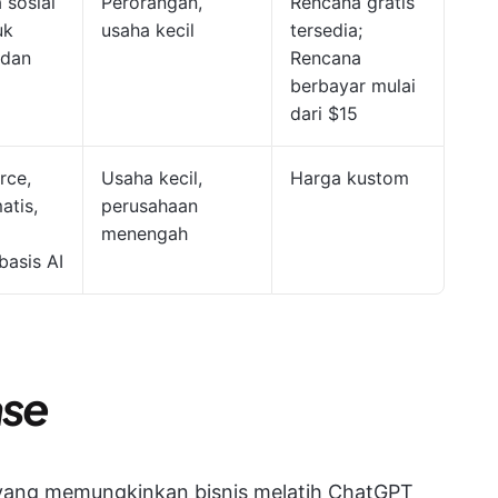
 sosial
Perorangan,
Rencana gratis
uk
usaha kecil
tersedia;
 dan
Rencana
berbayar mulai
dari $15
rce,
Usaha kecil,
Harga kustom
atis,
perusahaan
menengah
basis AI
ase
 yang memungkinkan bisnis melatih ChatGPT