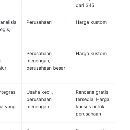
dari $45
 analisis
Perusahaan
Harga kustom
egis,
n
Perusahaan
Harga kustom
i
menengah,
lur
perusahaan besar
ntegrasi
Usaha kecil,
Rencana gratis
perusahaan
tersedia; Harga
ia yang
menengah
khusus untuk
perusahaan