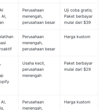
AI
Perusahaan
Uji coba gratis;
 AI,
menengah,
Paket berbayar
an
perusahaan besar
mulai dari $39
latihan
Perusahaan
Harga kustom
asi
menengah,
roaktif
perusahaan besar
,
Usaha kecil,
Paket berbayar
perusahaan
mulai dari $29
ap
menengah
opify
 AI,
Perusahaan
Harga kustom
is,
menengah,