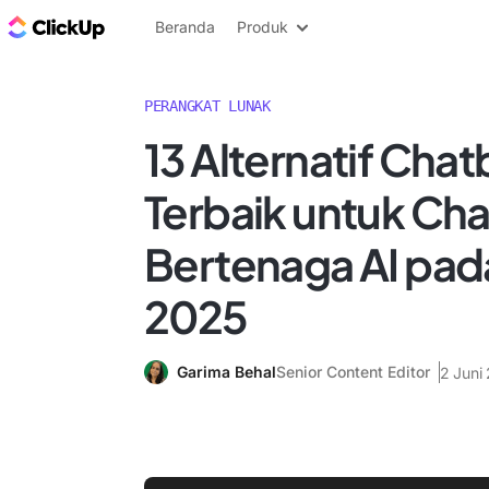
Blog ClickUp
Beranda
Produk
PERANGKAT LUNAK
13 Alternatif Cha
Terbaik untuk Ch
Bertenaga AI pad
2025
Garima Behal
Senior Content Editor
2 Juni