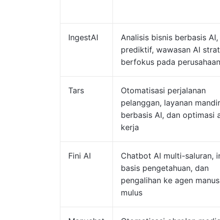
IngestAI
Analisis bisnis berbasis AI,
prediktif, wawasan AI strat
berfokus pada perusahaa
Tars
Otomatisasi perjalanan
pelanggan, layanan mandir
berbasis AI, dan optimasi a
kerja
Fini AI
Chatbot AI multi-saluran, i
basis pengetahuan, dan
pengalihan ke agen manus
mulus