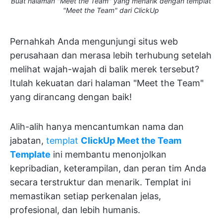
Buat halaman "Meet the Team" yang menarik dengan templat
"Meet the Team" dari ClickUp
Pernahkah Anda mengunjungi situs web
perusahaan dan merasa lebih terhubung setelah
melihat wajah-wajah di balik merek tersebut?
Itulah kekuatan dari halaman "Meet the Team"
yang dirancang dengan baik!
Alih-alih hanya mencantumkan nama dan
jabatan,
templat
ClickUp Meet the Team
Template
ini membantu menonjolkan
kepribadian, keterampilan, dan peran tim Anda
secara terstruktur dan menarik. Templat ini
memastikan setiap perkenalan jelas,
profesional, dan lebih humanis.