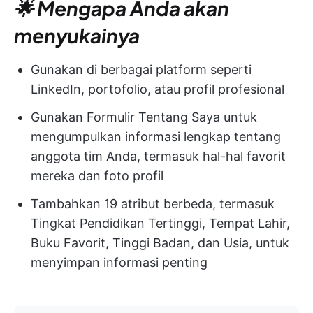
🌟 Mengapa Anda akan
menyukainya
Gunakan di berbagai platform seperti
LinkedIn, portofolio, atau profil profesional
Gunakan Formulir Tentang Saya untuk
mengumpulkan informasi lengkap tentang
anggota tim Anda, termasuk hal-hal favorit
mereka dan foto profil
Tambahkan 19 atribut berbeda, termasuk
Tingkat Pendidikan Tertinggi, Tempat Lahir,
Buku Favorit, Tinggi Badan, dan Usia, untuk
menyimpan informasi penting