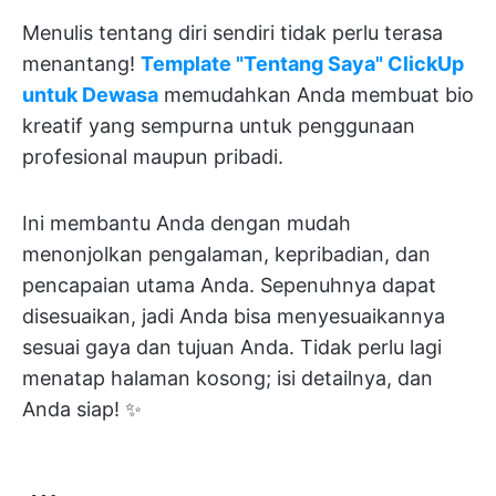
Menulis tentang diri sendiri tidak perlu terasa
menantang!
Template "Tentang Saya" ClickUp
untuk Dewasa
memudahkan Anda membuat bio
kreatif yang sempurna untuk penggunaan
profesional maupun pribadi.
Ini membantu Anda dengan mudah
menonjolkan pengalaman, kepribadian, dan
pencapaian utama Anda. Sepenuhnya dapat
disesuaikan, jadi Anda bisa menyesuaikannya
sesuai gaya dan tujuan Anda. Tidak perlu lagi
menatap halaman kosong; isi detailnya, dan
Anda siap! ✨