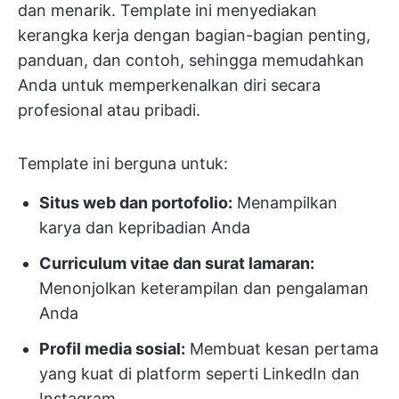
dan menarik. Template ini menyediakan
kerangka kerja dengan bagian-bagian penting,
panduan, dan contoh, sehingga memudahkan
Anda untuk memperkenalkan diri secara
profesional atau pribadi.
Template ini berguna untuk:
Situs web dan portofolio:
Menampilkan
karya dan kepribadian Anda
Curriculum vitae dan surat lamaran:
Menonjolkan keterampilan dan pengalaman
Anda
Profil media sosial:
Membuat kesan pertama
yang kuat di platform seperti LinkedIn dan
Instagram