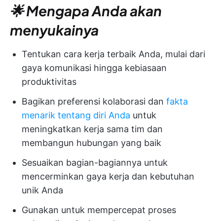
🌟 Mengapa Anda akan
menyukainya
Tentukan cara kerja terbaik Anda, mulai dari
gaya komunikasi hingga kebiasaan
produktivitas
Bagikan preferensi kolaborasi dan
fakta
menarik tentang diri Anda
untuk
meningkatkan kerja sama tim dan
membangun hubungan yang baik
Sesuaikan bagian-bagiannya untuk
mencerminkan gaya kerja dan kebutuhan
unik Anda
Gunakan untuk mempercepat proses