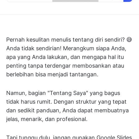
Pernah kesulitan menulis tentang diri sendiri? 😅
Anda tidak sendirian! Merangkum siapa Anda,
apa yang Anda lakukan, dan mengapa hal itu
penting tanpa terdengar membosankan atau
berlebihan bisa menjadi tantangan.
Namun, bagian "Tentang Saya" yang bagus
tidak harus rumit. Dengan struktur yang tepat
dan sedikit panduan, Anda dapat membuatnya
jelas, menarik, dan profesional.
Tapi tunggu dulu, jangan gunakan Google Slides