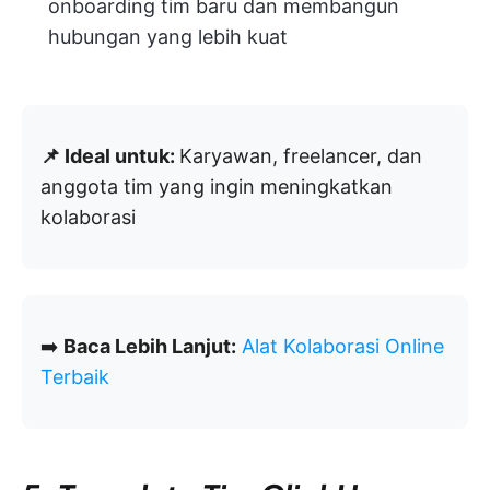
onboarding tim baru dan membangun
hubungan yang lebih kuat
📌 Ideal untuk:
Karyawan, freelancer, dan
anggota tim yang ingin meningkatkan
kolaborasi
➡️
Baca Lebih Lanjut:
Alat Kolaborasi Online
Terbaik