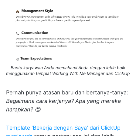
Bantu karyawan Anda memahami Anda dengan lebih baik
menggunakan templat Working With Me Manager dari ClickUp
Pernah punya atasan baru dan bertanya-tanya:
Bagaimana cara kerjanya? Apa yang mereka
harapkan? 🤔
Template 'Bekerja dengan Saya' dari ClickUp