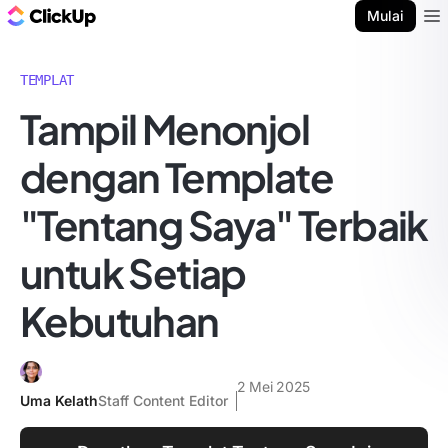
Blog ClickUp
Mulai
Ope
TEMPLAT
Tampil Menonjol
dengan Template
"Tentang Saya" Terbaik
untuk Setiap
Kebutuhan
2 Mei 2025
Uma Kelath
Staff Content Editor