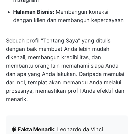
Halaman Bisnis:
Membangun koneksi
dengan klien dan membangun kepercayaan
Sebuah profil "Tentang Saya" yang ditulis
dengan baik membuat Anda lebih mudah
dikenali, membangun kredibilitas, dan
membantu orang lain memahami siapa Anda
dan apa yang Anda lakukan. Daripada memulai
dari nol, templat akan memandu Anda melalui
prosesnya, memastikan profil Anda efektif dan
menarik.
🧠 Fakta Menarik:
Leonardo da Vinci