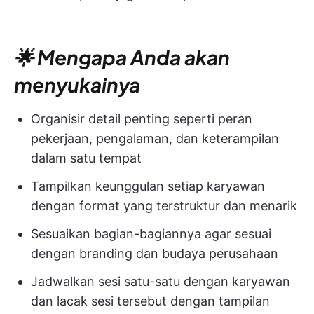
🌟 Mengapa Anda akan
menyukainya
Organisir detail penting seperti peran
pekerjaan, pengalaman, dan keterampilan
dalam satu tempat
Tampilkan keunggulan setiap karyawan
dengan format yang terstruktur dan menarik
Sesuaikan bagian-bagiannya agar sesuai
dengan branding dan budaya perusahaan
Jadwalkan sesi satu-satu dengan karyawan
dan lacak sesi tersebut dengan tampilan