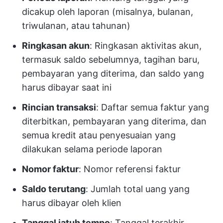
dicakup oleh laporan (misalnya, bulanan,
triwulanan, atau tahunan)
Ringkasan akun
: Ringkasan aktivitas akun,
termasuk saldo sebelumnya, tagihan baru,
pembayaran yang diterima, dan saldo yang
harus dibayar saat ini
Rincian transaksi
: Daftar semua faktur yang
diterbitkan, pembayaran yang diterima, dan
semua kredit atau penyesuaian yang
dilakukan selama periode laporan
Nomor faktur
: Nomor referensi faktur
Saldo terutang
: Jumlah total uang yang
harus dibayar oleh klien
Tanggal jatuh tempo
: Tanggal terakhir