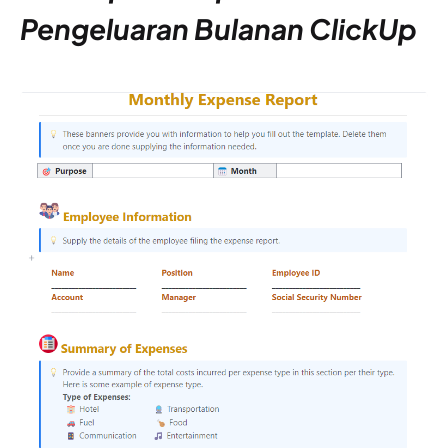
Pengeluaran Bulanan ClickUp