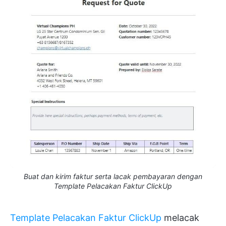
Buat dan kirim faktur serta lacak pembayaran dengan
Template Pelacakan Faktur ClickUp
Template Pelacakan Faktur ClickUp
melacak