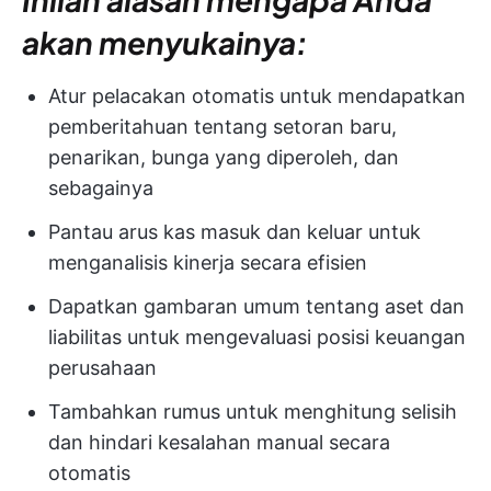
akan menyukainya:
Atur pelacakan otomatis untuk mendapatkan
pemberitahuan tentang setoran baru,
penarikan, bunga yang diperoleh, dan
sebagainya
Pantau arus kas masuk dan keluar untuk
menganalisis kinerja secara efisien
Dapatkan gambaran umum tentang aset dan
liabilitas untuk mengevaluasi posisi keuangan
perusahaan
Tambahkan rumus untuk menghitung selisih
dan hindari kesalahan manual secara
otomatis