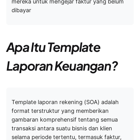
mereka untuk mengejar faktur yang belum
dibayar
Apa Itu Template
Laporan Keuangan?
Template laporan rekening (SOA) adalah
format terstruktur yang memberikan
gambaran komprehensif tentang semua
transaksi antara suatu bisnis dan klien
selama periode tertentu, termasuk faktur,