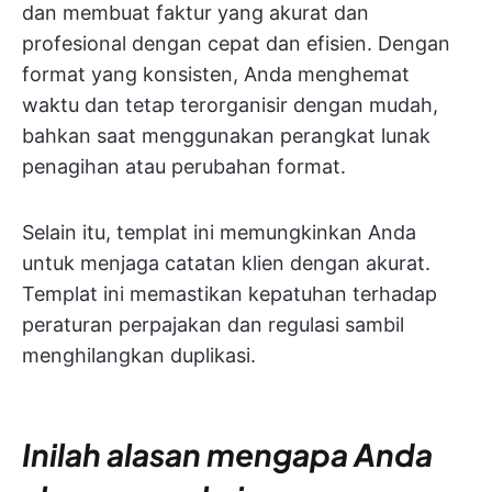
dan membuat faktur yang akurat dan
profesional dengan cepat dan efisien. Dengan
format yang konsisten, Anda menghemat
waktu dan tetap terorganisir dengan mudah,
bahkan saat menggunakan perangkat lunak
penagihan atau perubahan format.
Selain itu, templat ini memungkinkan Anda
untuk menjaga catatan klien dengan akurat.
Templat ini memastikan kepatuhan terhadap
peraturan perpajakan dan regulasi sambil
menghilangkan duplikasi.
Inilah alasan mengapa Anda