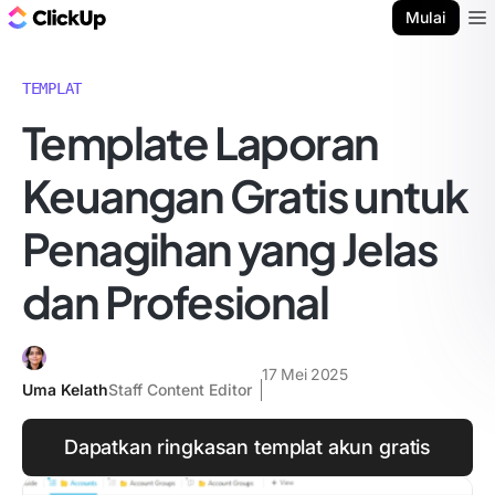
Blog ClickUp
Mulai
Ope
TEMPLAT
Template Laporan
Keuangan Gratis untuk
Penagihan yang Jelas
dan Profesional
17 Mei 2025
Uma Kelath
Staff Content Editor
Dapatkan ringkasan templat akun gratis