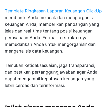
Template Ringkasan Laporan Keuangan ClickUp
membantu Anda melacak dan mengorganisir
keuangan Anda, memberikan pandangan yang
jelas dan real-time tentang posisi keuangan
perusahaan Anda. Format terstrukturnya
memudahkan Anda untuk mengorganisir dan
menganalisis data keuangan.
Temukan ketidaksesuaian, jaga transparansi,
dan pastikan pertanggungjawaban agar Anda
dapat mengambil keputusan keuangan yang
lebih cerdas dan terinformasi.
Inilah alasan mengapa Anda