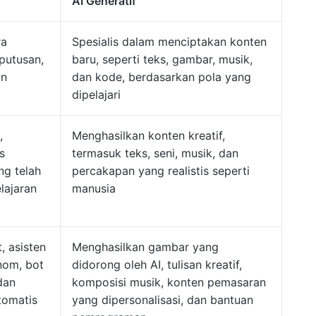
AI Generatif
ra
Spesialis dalam menciptakan konten
putusan,
baru, seperti teks, gambar, musik,
an
dan kode, berdasarkan pola yang
dipelajari
,
Menghasilkan konten kreatif,
s
termasuk teks, seni, musik, dan
ng telah
percakapan yang realistis seperti
lajaran
manusia
 asisten
Menghasilkan gambar yang
nom, bot
didorong oleh AI, tulisan kreatif,
dan
komposisi musik, konten pemasaran
tomatis
yang dipersonalisasi, dan bantuan