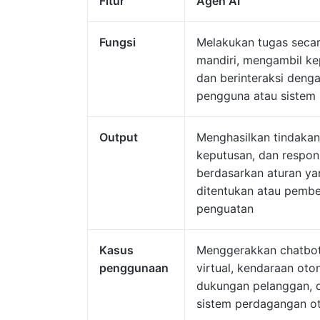
Fitur
Agen AI
Fungsi
Melakukan tugas seca
mandiri, mengambil ke
dan berinteraksi deng
pengguna atau sistem
Output
Menghasilkan tindakan
keputusan, dan respon
berdasarkan aturan ya
ditentukan atau pembe
penguatan
Kasus
Menggerakkan chatbot,
penggunaan
virtual, kendaraan oto
dukungan pelanggan, 
sistem perdagangan o