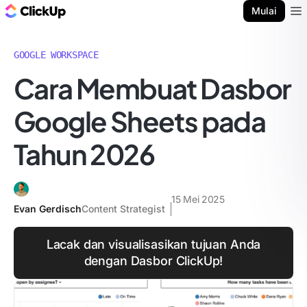
Blog ClickUp
Mulai
Ope
GOOGLE WORKSPACE
Cara Membuat Dasbor
Google Sheets pada
Tahun 2026
15 Mei 2025
Evan Gerdisch
Content Strategist
Lacak dan visualisasikan tujuan Anda
dengan Dasbor ClickUp!