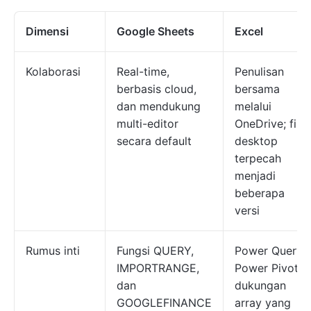
Dimensi
Google Sheets
Excel
Kolaborasi
Real-time,
Penulisan
berbasis cloud,
bersama
dan mendukung
melalui
multi-editor
OneDrive; file
secara default
desktop
terpecah
menjadi
beberapa
versi
Rumus inti
Fungsi QUERY,
Power Query,
IMPORTRANGE,
Power Pivot,
dan
dukungan
GOOGLEFINANCE
array yang