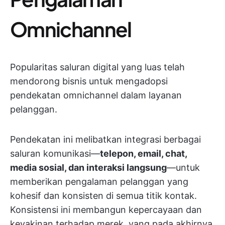
Omnichannel
Popularitas saluran digital yang luas telah
mendorong bisnis untuk mengadopsi
pendekatan omnichannel dalam layanan
pelanggan.
Pendekatan ini melibatkan integrasi berbagai
saluran komunikasi—
telepon, email, chat,
media sosial, dan interaksi langsung
—untuk
memberikan pengalaman pelanggan yang
kohesif dan konsisten di semua titik kontak.
Konsistensi ini membangun kepercayaan dan
keyakinan terhadap merek, yang pada akhirnya