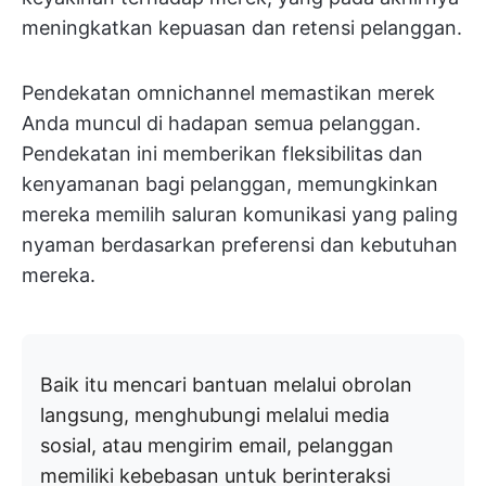
meningkatkan kepuasan dan retensi pelanggan.
Pendekatan omnichannel memastikan merek
Anda muncul di hadapan semua pelanggan.
Pendekatan ini memberikan fleksibilitas dan
kenyamanan bagi pelanggan, memungkinkan
mereka memilih saluran komunikasi yang paling
nyaman berdasarkan preferensi dan kebutuhan
mereka.
Baik itu mencari bantuan melalui obrolan
langsung, menghubungi melalui media
sosial, atau mengirim email, pelanggan
memiliki kebebasan untuk berinteraksi