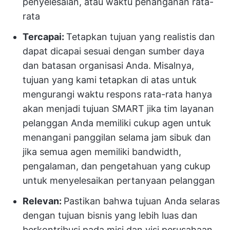
penyelesaian, atau waktu penanganan rata-
rata
Tercapai:
Tetapkan tujuan yang realistis dan
dapat dicapai sesuai dengan sumber daya
dan batasan organisasi Anda. Misalnya,
tujuan yang kami tetapkan di atas untuk
mengurangi waktu respons rata-rata hanya
akan menjadi tujuan SMART jika tim layanan
pelanggan Anda memiliki cukup agen untuk
menangani panggilan selama jam sibuk dan
jika semua agen memiliki bandwidth,
pengalaman, dan pengetahuan yang cukup
untuk menyelesaikan pertanyaan pelanggan
Relevan:
Pastikan bahwa tujuan Anda selaras
dengan tujuan bisnis yang lebih luas dan
berkontribusi pada misi dan visi perusahaan