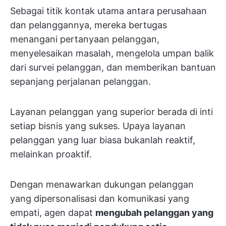
Sebagai titik kontak utama antara perusahaan
dan pelanggannya, mereka bertugas
menangani pertanyaan pelanggan,
menyelesaikan masalah, mengelola umpan balik
dari survei pelanggan, dan memberikan bantuan
sepanjang perjalanan pelanggan.
Layanan pelanggan yang superior berada di inti
setiap bisnis yang sukses. Upaya layanan
pelanggan yang luar biasa bukanlah reaktif,
melainkan proaktif.
Dengan menawarkan dukungan pelanggan
yang dipersonalisasi dan komunikasi yang
empati, agen dapat
mengubah pelanggan yang