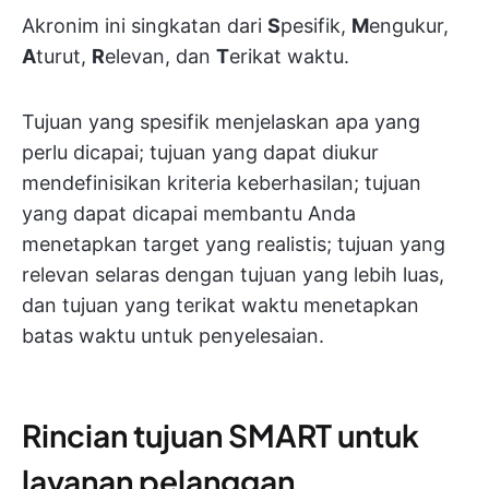
Akronim ini singkatan dari
S
pesifik,
M
engukur,
A
turut,
R
elevan, dan
T
erikat waktu.
Tujuan yang spesifik menjelaskan apa yang
perlu dicapai; tujuan yang dapat diukur
mendefinisikan kriteria keberhasilan; tujuan
yang dapat dicapai membantu Anda
menetapkan target yang realistis; tujuan yang
relevan selaras dengan tujuan yang lebih luas,
dan tujuan yang terikat waktu menetapkan
batas waktu untuk penyelesaian.
Rincian tujuan SMART untuk
layanan pelanggan