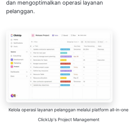
dan mengoptimalkan operasi layanan
pelanggan.
Kelola operasi layanan pelanggan melalui platform all-in-one
ClickUp's Project Management