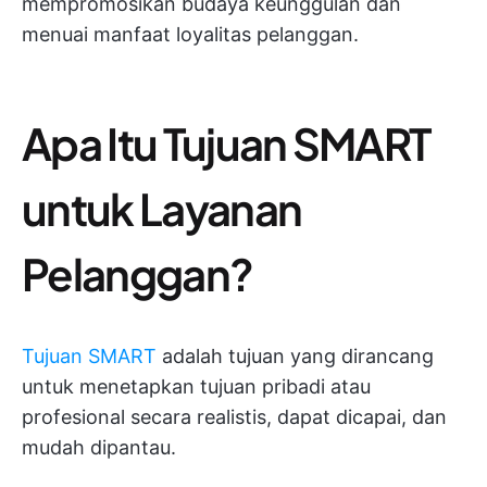
mempromosikan budaya keunggulan dan
menuai manfaat loyalitas pelanggan.
Apa Itu Tujuan SMART
untuk Layanan
Pelanggan?
Tujuan SMART
adalah tujuan yang dirancang
untuk menetapkan tujuan pribadi atau
profesional secara realistis, dapat dicapai, dan
mudah dipantau.