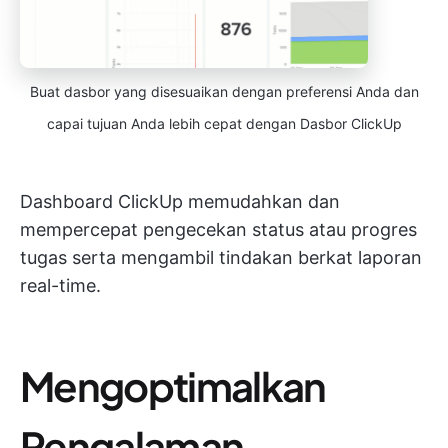
Buat dasbor yang disesuaikan dengan preferensi Anda dan
capai tujuan Anda lebih cepat dengan Dasbor ClickUp
Dashboard ClickUp memudahkan dan
mempercepat pengecekan status atau progres
tugas serta mengambil tindakan berkat laporan
real-time.
Mengoptimalkan
Pengalaman