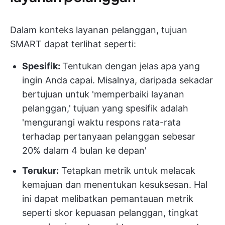
Dalam konteks layanan pelanggan, tujuan
SMART dapat terlihat seperti:
Spesifik:
Tentukan dengan jelas apa yang
ingin Anda capai. Misalnya, daripada sekadar
bertujuan untuk 'memperbaiki layanan
pelanggan,' tujuan yang spesifik adalah
'mengurangi waktu respons rata-rata
terhadap pertanyaan pelanggan sebesar
20% dalam 4 bulan ke depan'
Terukur:
Tetapkan metrik untuk melacak
kemajuan dan menentukan kesuksesan. Hal
ini dapat melibatkan pemantauan metrik
seperti skor kepuasan pelanggan, tingkat