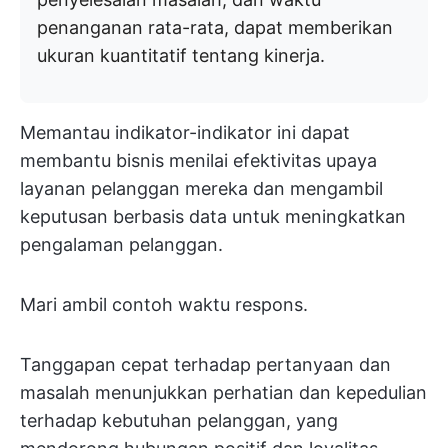
penanganan rata-rata, dapat memberikan
ukuran kuantitatif tentang kinerja.
Memantau indikator-indikator ini dapat
membantu bisnis menilai efektivitas upaya
layanan pelanggan mereka dan mengambil
keputusan berbasis data untuk meningkatkan
pengalaman pelanggan.
Mari ambil contoh waktu respons.
Tanggapan cepat terhadap pertanyaan dan
masalah menunjukkan perhatian dan kepedulian
terhadap kebutuhan pelanggan, yang