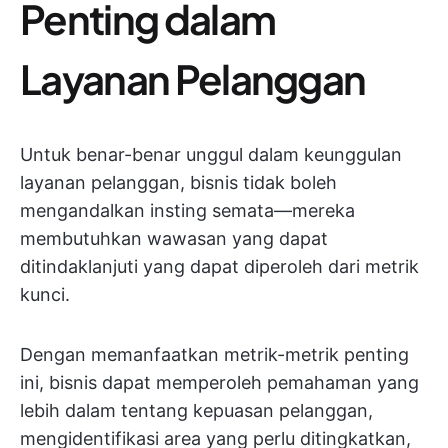
Penting dalam
Layanan Pelanggan
Untuk benar-benar unggul dalam keunggulan
layanan pelanggan, bisnis tidak boleh
mengandalkan insting semata—mereka
membutuhkan wawasan yang dapat
ditindaklanjuti yang dapat diperoleh dari metrik
kunci.
Dengan memanfaatkan metrik-metrik penting
ini, bisnis dapat memperoleh pemahaman yang
lebih dalam tentang kepuasan pelanggan,
mengidentifikasi area yang perlu ditingkatkan,