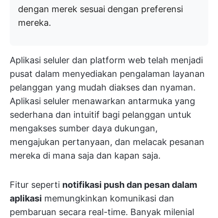
dengan merek sesuai dengan preferensi
mereka.
Aplikasi seluler dan platform web telah menjadi
pusat dalam menyediakan pengalaman layanan
pelanggan yang mudah diakses dan nyaman.
Aplikasi seluler menawarkan antarmuka yang
sederhana dan intuitif bagi pelanggan untuk
mengakses sumber daya dukungan,
mengajukan pertanyaan, dan melacak pesanan
mereka di mana saja dan kapan saja.
Fitur seperti
notifikasi push dan pesan dalam
aplikasi
memungkinkan komunikasi dan
pembaruan secara real-time. Banyak milenial