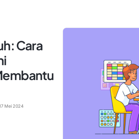
h: Cara
ni
 Membantu
17 Mei 2024