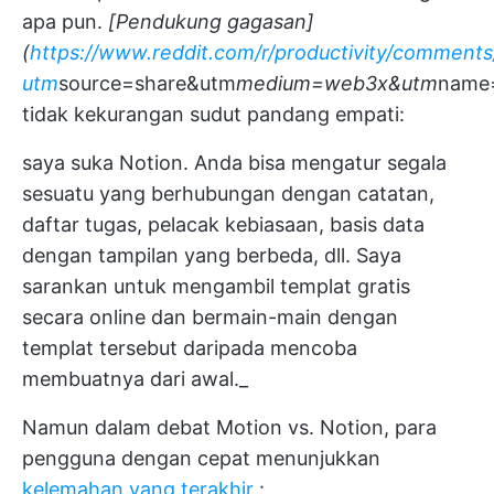
apa pun.
[Pendukung gagasan]
(
https://www.reddit.com/r/productivity/comment
utm
source=share&utm
medium=web3x&utm
name
tidak kekurangan sudut pandang empati:
saya suka Notion. Anda bisa mengatur segala
sesuatu yang berhubungan dengan catatan,
daftar tugas, pelacak kebiasaan, basis data
dengan tampilan yang berbeda, dll. Saya
sarankan untuk mengambil templat gratis
secara online dan bermain-main dengan
templat tersebut daripada mencoba
membuatnya dari awal._
Namun dalam debat Motion vs. Notion, para
pengguna dengan cepat menunjukkan
kelemahan yang terakhir
: