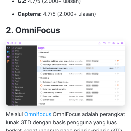
G2:
4.7/5 (2.000+ ulasan)
Capterra:
4.7/5 (2.000+ ulasan)
2. OmniFocus
Melalui
Omnifocus
OmniFocus adalah perangkat
lunak GTD dengan basis pengguna yang luas
berkat kepatuhannya pada prinsip-prinsip GTD.