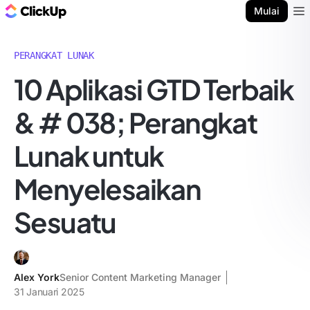
Blog ClickUp
Mulai
Ope
PERANGKAT LUNAK
10 Aplikasi GTD Terbaik
& # 038; Perangkat
Lunak untuk
Menyelesaikan
Sesuatu
Alex York
Senior Content Marketing Manager
31 Januari 2025