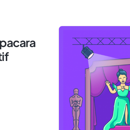
Upacara
if