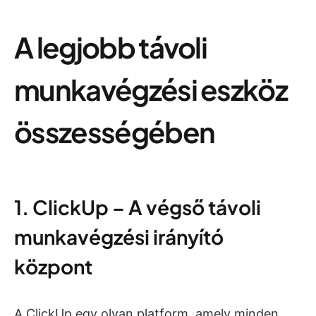
A legjobb távoli
munkavégzési eszköz
összességében
1. ClickUp – A végső távoli
munkavégzési irányító
központ
A ClickUp egy olyan platform, amely minden