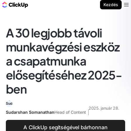
ClickUp blog
Kezdés
Ope
A 30 legjobb távoli
munkavégzési eszköz
a csapatmunka
elősegítéséhez 2025-
ben
2025. január 28.
Sudarshan Somanathan
Head of Content
A ClickUp segítségével bárhonnan