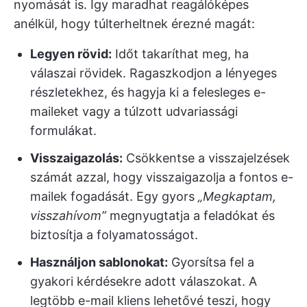
nyomását is. Így maradhat reagálóképes
anélkül, hogy túlterheltnek érezné magát:
Legyen rövid:
Időt takaríthat meg, ha
válaszai rövidek. Ragaszkodjon a lényeges
részletekhez, és hagyja ki a felesleges e-
maileket vagy a túlzott udvariassági
formulákat.
Visszaigazolás:
Csökkentse a visszajelzések
számát azzal, hogy visszaigazolja a fontos e-
mailek fogadását. Egy gyors
„Megkaptam,
visszahívom”
megnyugtatja a feladókat és
biztosítja a folyamatosságot.
Használjon sablonokat:
Gyorsítsa fel a
gyakori kérdésekre adott válaszokat. A
legtöbb e-mail kliens lehetővé teszi, hogy