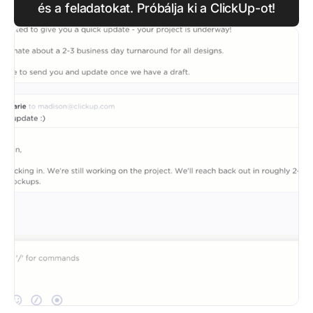
és a feladatokat. Próbálja ki a ClickUp-ot!