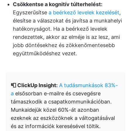
Csökkentse a kognitív túlterhelést:
Egyszerűsítse
a beérkező levelek kezelését
,
élesítse a válaszokat és javítsa a munkahelyi
hatékonyságot. Ha a beérkező levelek
rendezettek, akkor az elméje is az lesz, ami
jobb döntésekhez és zökkenőmentesebb
együttműködéshez vezet.
📮 ClickUp Insight:
A tudásmunkások 83%-
a
elsősorban e-mailre és csevegésre
támaszkodik a csapatkommunikációban.
Munkaidejük közel 60%-át azonban
ezeknek az eszközöknek a váltogatásával
és az információk keresésével töltik.