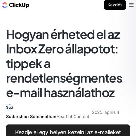
ClickUp blog
Kezdés
Ope
Hogyan érheted el az
Inbox Zero állapotot:
tippek a
rendetlenségmentes
e-mail használathoz
2025. április 4.
Sudarshan Somanathan
Head of Content
Kezdje el egy helyen kezelni az e-maileket