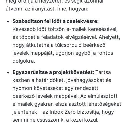
megfordítja a helyzetet, és segít azonnal
átvenni az irányítást. Íme, hogyan:
Szabadítson fel időt a cselekvésre:
Kevesebb időt töltsön e-mailek keresésével,
és többet a feladatok elvégzésével. Ahelyett,
hogy átkutatná a túlcsorduló beérkező
levelek mappáját, ugorjon egyből a fontos
dolgokra.
Egyszerűsítse a projektkövetést:
Tartsa
kézben a határidőket, jóváhagyásokat és
nyomon követéseket egy rendezett
beérkező levelek mappával. Az elmulasztott
e-mailek gyakran elszalasztott lehetőségeket
jelentenek – az Inbox Zero biztosítja, hogy
semmi ne csússzon ki a kezei közül.