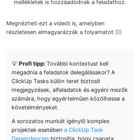
mellékletek is hozzáadódnak a feladathoz.
Megnézheti ezt a videót is, amelyben
részletesen elmagyarázzák a folyamatot 👇🏽
💡
Profi tipp:
További kontextust kell
megadnia a feladatok delegálásakor? A
ClickUp Tasks külön teret biztosít
megjegyzések, alfeladatok és egyéni mezők
számára, hogy egyértelműen közölhesse a
követelményeket.
A sorozatos munkát igénylő komplex
projektek esetében
a ClickUp Task
Dependencies
biztosítja, hogy csapata