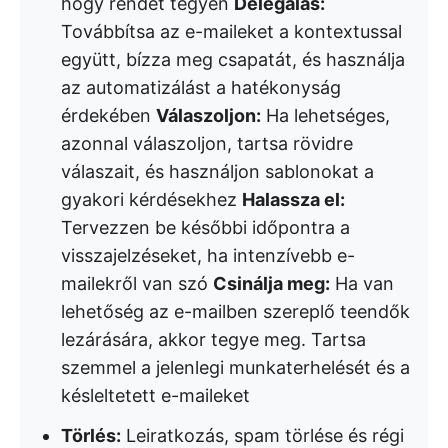
hogy rendet tegyen
Delegálás:
Továbbítsa az e-maileket a kontextussal
együtt, bízza meg csapatát, és használja
az automatizálást a hatékonyság
érdekében
Válaszoljon:
Ha lehetséges,
azonnal válaszoljon, tartsa rövidre
válaszait, és használjon sablonokat a
gyakori kérdésekhez
Halassza el:
Tervezzen be későbbi időpontra a
visszajelzéseket, ha intenzívebb e-
mailekről van szó
Csinálja meg:
Ha van
lehetőség az e-mailben szereplő teendők
lezárására, akkor tegye meg. Tartsa
szemmel a jelenlegi munkaterhelését és a
késleltetett e-maileket
Törlés:
Leiratkozás, spam törlése és régi