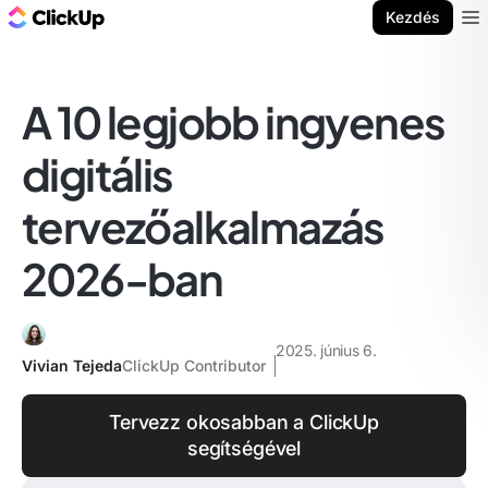
ClickUp blog
Kezdés
Ope
A 10 legjobb ingyenes
digitális
tervezőalkalmazás
2026-ban
2025. június 6.
Vivian Tejeda
ClickUp Contributor
Tervezz okosabban a ClickUp
segítségével