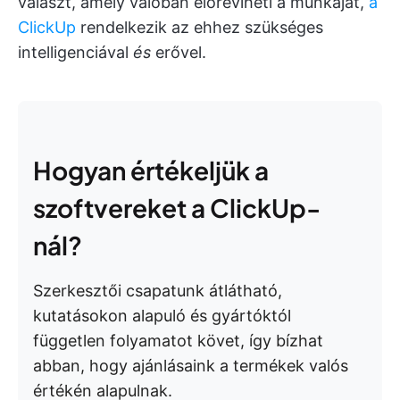
választ, amely valóban előreviheti a munkáját,
a
ClickUp
rendelkezik az ehhez szükséges
intelligenciával
és
erővel.
Hogyan értékeljük a
szoftvereket a ClickUp-
nál?
Szerkesztői csapatunk átlátható,
kutatásokon alapuló és gyártóktól
független folyamatot követ, így bízhat
abban, hogy ajánlásaink a termékek valós
értékén alapulnak.