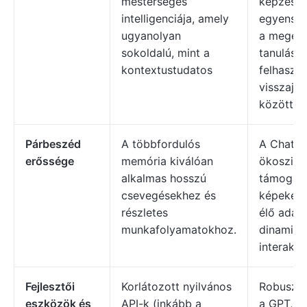
mesterséges
képzés –
intelligenciája, amely
egyensúl
ugyanolyan
a megerő
sokoldalú, mint a
tanulás é
kontextustudatos
felhaszná
visszajel
között
Párbeszéd
A többfordulós
A ChatG
erőssége
memória kiválóan
ökoszisz
alkalmas hosszú
támogatj
csevegésekhez és
képeket, 
részletes
élő adato
munkafolyamatokhoz.
dinamiku
interakci
Fejlesztői
Korlátozott nyilvános
Robusztu
eszközök és
API-k (inkább a
a GPT, D