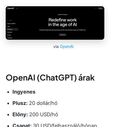
via
OpenAI
OpenAI (ChatGPT) árak
Ingyenes
Plusz:
20 dollár/hó
Előny:
200 USD/hó
Csapat:
30 USD/felhasználó/hónap