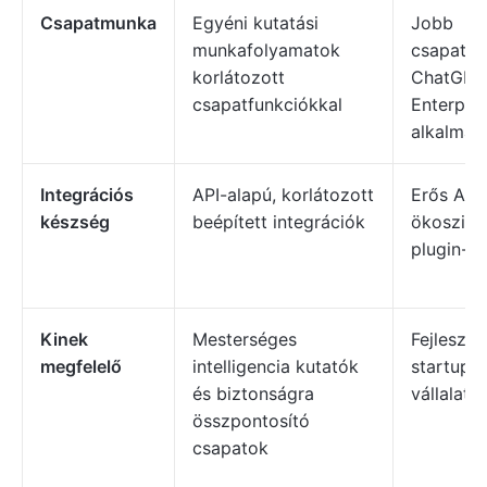
Csapatmunka
Egyéni kutatási
Jobb
munkafolyamatok
csapates
korlátozott
ChatGPT
csapatfunkciókkal
Enterpris
alkalmaz
Integrációs
API-alapú, korlátozott
Erős API
készség
beépített integrációk
ökoszisz
plugin-t
Kinek
Mesterséges
Fejlesztő
megfelelő
intelligencia kutatók
startupo
és biztonságra
vállalati
összpontosító
csapatok