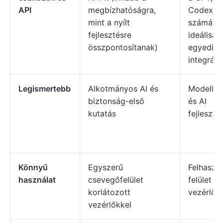
API
megbízhatóságra,
Codex é
mint a nyílt
számára 
fejlesztésre
ideálisak
összpontosítanak)
egyedi A
integrác
Legismertebb
Alkotmányos AI és
Modellvá
biztonság-első
és AI
kutatás
fejleszt
Könnyű
Egyszerű
Felhaszn
használat
csevegőfelület
felület r
korlátozott
vezérlők
vezérlőkkel