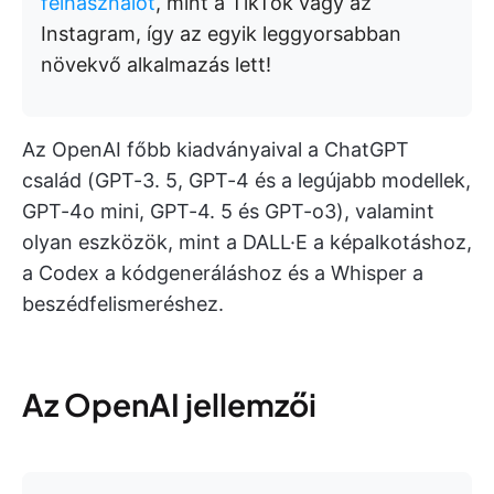
felhasználót
, mint a TikTok vagy az
Instagram, így az egyik leggyorsabban
növekvő alkalmazás lett!
Az OpenAI főbb kiadványaival a ChatGPT
család (GPT-3. 5, GPT-4 és a legújabb modellek,
GPT-4o mini, GPT-4. 5 és GPT-o3), valamint
olyan eszközök, mint a DALL·E a képalkotáshoz,
a Codex a kódgeneráláshoz és a Whisper a
beszédfelismeréshez.
Az OpenAI jellemzői