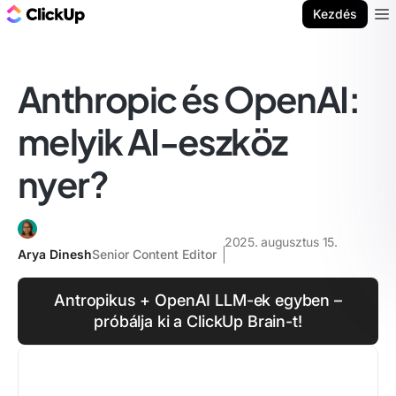
ClickUp blog
Kezdés
Ope
Anthropic és OpenAI:
melyik AI-eszköz
nyer?
2025. augusztus 15.
Arya Dinesh
Senior Content Editor
Antropikus + OpenAI LLM-ek egyben –
próbálja ki a ClickUp Brain-t!