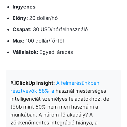
Ingyenes
Előny:
20 dollár/hó
Csapat:
30 USD/hó/felhasználó
Max:
100 dollár/fő-től
Vállalatok:
Egyedi árazás
📮ClickUp Insight:
A felmérésünkben
résztvevők 88%-a
használ mesterséges
intelligenciát személyes feladatokhoz, de
több mint 50% nem meri használni a
munkában. A három fő akadály? A
zökkenőmentes integráció hiánya, a