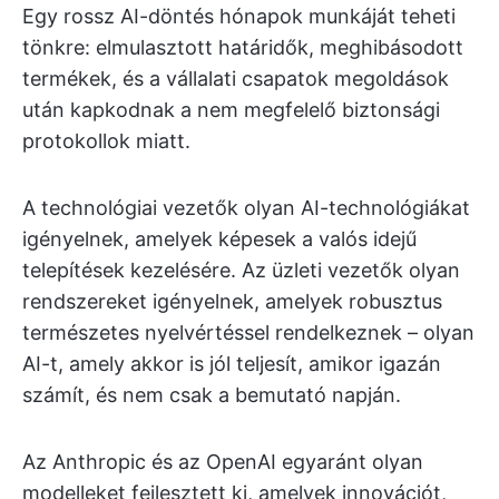
Egy rossz AI-döntés hónapok munkáját teheti
tönkre: elmulasztott határidők, meghibásodott
termékek, és a vállalati csapatok megoldások
után kapkodnak a nem megfelelő biztonsági
protokollok miatt.
A technológiai vezetők olyan AI-technológiákat
igényelnek, amelyek képesek a valós idejű
telepítések kezelésére. Az üzleti vezetők olyan
rendszereket igényelnek, amelyek robusztus
természetes nyelvértéssel rendelkeznek – olyan
AI-t, amely akkor is jól teljesít, amikor igazán
számít, és nem csak a bemutató napján.
Az Anthropic és az OpenAI egyaránt olyan
modelleket fejlesztett ki, amelyek innovációt,