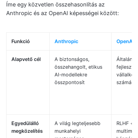
Íme egy közvetlen összehasonlítás az
Anthropic és az OpenAI képességei között:
Funkció
Anthropic
OpenAI
Alapvető cél
A biztonságos,
Általános
összehangolt, etikus
fejlesztő
AI-modellekre
vállalko
összpontosít
számára
Egyedülálló
A világ legteljesebb
RLHF +
megközelítés
munkahelyi
multimod