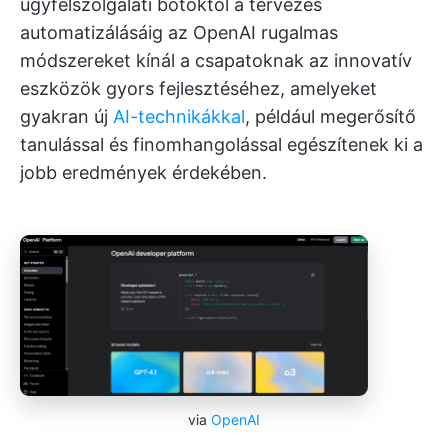
ügyfélszolgálati botoktól a tervezés
automatizálásáig az OpenAI rugalmas
módszereket kínál a csapatoknak az innovatív
eszközök gyors fejlesztéséhez, amelyeket
gyakran új
AI-technikákkal
, például megerősítő
tanulással és finomhangolással egészítenek ki a
jobb eredmények érdekében.
via
OpenAI