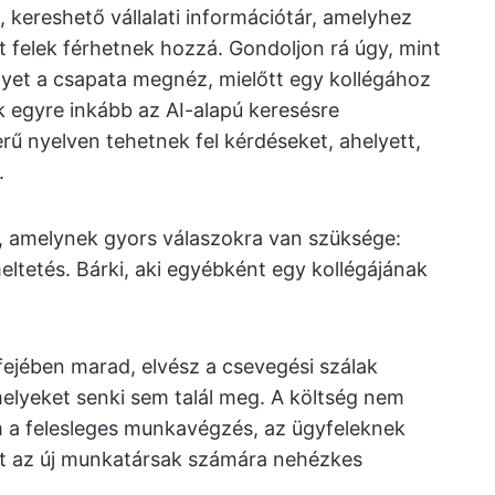
 kereshető vállalati információtár, amelyhez
t felek férhetnek hozzá. Gondoljon rá úgy, mint
lyet a csapata megnéz, mielőtt egy kollégához
 egyre inkább az AI-alapú keresésre
ű nyelven tehetnek fel kérdéseket, ahelyett,
.
, amelynek gyors válaszokra van szüksége:
meltetés. Bárki, aki egyébként egy kollégájának
ejében marad, elvész a csevegési szálak
melyeket senki sem talál meg. A költség nem
m a felesleges munkavégzés, az ügyfeleknek
nt az új munkatársak számára nehézkes