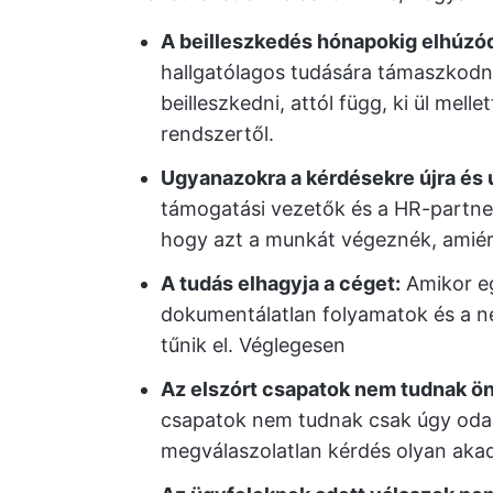
A beilleszkedés hónapokig elhúzód
hallgatólagos tudására támaszkodn
beilleszkedni, attól függ, ki ül mel
rendszertől.
Ugyanazokra a kérdésekre újra és ú
támogatási vezetők és a HR-partne
hogy azt a munkát végeznék, amiért
A tudás elhagyja a céget:
Amikor eg
dokumentálatlan folyamatok és a n
tűnik el. Véglegesen
Az elszórt csapatok nem tudnak ön
csapatok nem tudnak csak úgy oda
megválaszolatlan kérdés olyan akadál