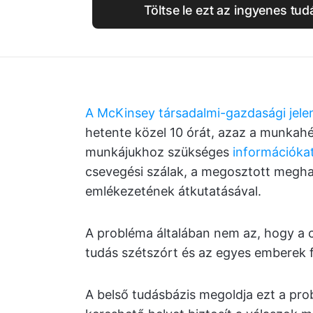
Töltse le ezt az ingyenes tu
A McKinsey társadalmi-gazdasági jele
hetente közel 10 órát, azaz a munkahé
munkájukhoz szükséges
információka
csevegési szálak, a megosztott meghaj
emlékezetének átkutatásával.
A probléma általában nem az, hogy a 
tudás szétszórt és az egyes emberek 
A belső tudásbázis megoldja ezt a pr