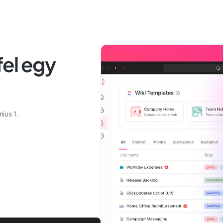
el egy
nius 1.