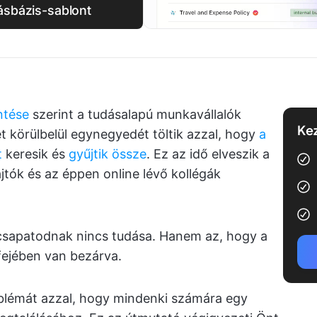
dásbázis-sablont
ntése
szerint a tudásalapú munkavállalók
Kez
t körülbelül egynegyedét töltik azzal, hogy
a
t
keresik és
gyűjtik össze
. Ez az idő elveszik a
tók és az éppen online lévő kollégák
csapatodnak nincs tudása. Hanem az, hogy a
fejében van bezárva.
oblémát azzal, hogy mindenki számára egy