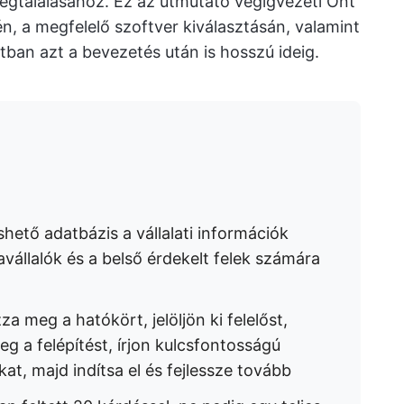
megtalálásához. Ez az útmutató végigvezeti Önt
én, a megfelelő szoftver kiválasztásán, valamint
tban azt a bevezetés után is hosszú ideig.
shető adatbázis a vállalati információk
vállalók és a belső érdekelt felek számára
a meg a hatókört, jelöljön ki felelőst,
g a felépítést, írjon kulcsfontosságú
kat, majd indítsa el és fejlessze tovább