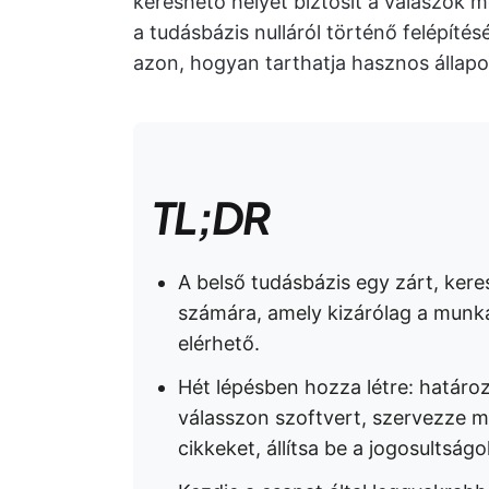
kereshető helyet biztosít a válaszok 
a tudásbázis nulláról történő felépítés
azon, hogyan tarthatja hasznos állapo
TL;DR
A belső tudásbázis egy zárt, kere
számára, amely kizárólag a munka
elérhető.
Hét lépésben hozza létre: határozz
válasszon szoftvert, szervezze me
cikkeket, állítsa be a jogosultságo