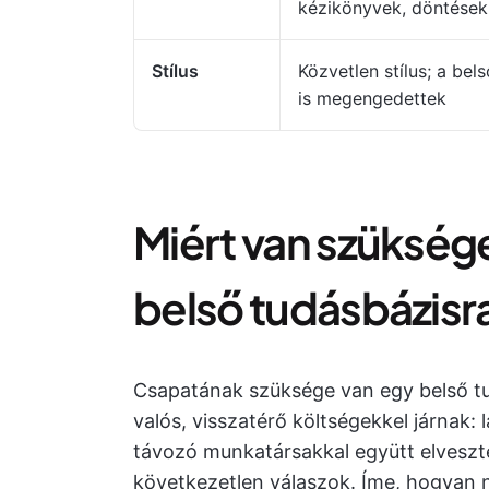
kézikönyvek, döntések
Stílus
Közvetlen stílus; a bel
is megengedettek
Miért van szükség
belső tudásbázisr
Csapatának szüksége van egy belső tu
valós, visszatérő költségekkel járnak: 
távozó munkatársakkal együtt elveszte
következetlen válaszok. Íme, hogyan 