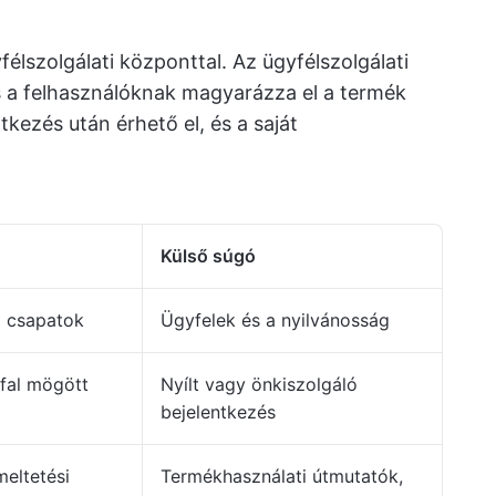
élszolgálati központtal. Az ügyfélszolgálati
és a felhasználóknak magyarázza el a termék
kezés után érhető el, és a saját
Külső súgó
ő csapatok
Ügyfelek és a nyilvánosság
zfal mögött
Nyílt vagy önkiszolgáló
bejelentkezés
meltetési
Termékhasználati útmutatók,