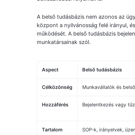
A belső tudásbázis nem azonos az ügyf
központ a nyilvánosság felé irányul, 
működését. A belső tudásbázis bejelent
munkatársainak szól.
Aspect
Belső tudásbázis
Célközönség
Munkavállalók és bels
Hozzáférés
Bejelentkezés vagy tű
Tartalom
SOP-k, irányelvek, üze