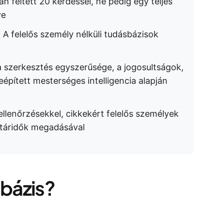
n feltett 20 kérdéssel, ne pedig egy teljes
ve
 A felelős személy nélküli tudásbázisok
a szerkesztés egyszerűsége, a jogosultságok,
eépített mesterséges intelligencia alapján
lenőrzésekkel, cikkekért felelős személyek
 határidők megadásával
sbázis?