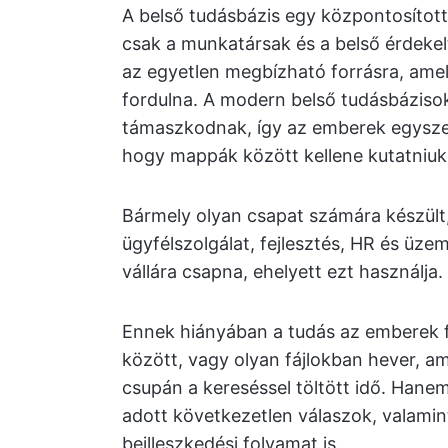
A belső tudásbázis egy központosított,
csak a munkatársak és a belső érdekel
az egyetlen megbízható forrásra, ame
fordulna. A modern belső tudásbázisok
támaszkodnak, így az emberek egyszer
hogy mappák között kellene kutatniuk
Bármely olyan csapat számára készült
ügyfélszolgálat, fejlesztés, HR és üze
vállára csapna, ehelyett ezt használja.
Ennek hiányában a tudás az emberek f
között, vagy olyan fájlokban hever, a
csupán a kereséssel töltött idő. Hane
adott következetlen válaszok, valami
beilleszkedési folyamat is.