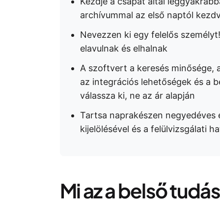
Kezdje a csapat által leggyakrabba
archívummal az első naptól kezd
Nevezzen ki egy felelős személyt!
elavulnak és elhalnak
A szoftvert a keresés minősége, 
az integrációs lehetőségek és a b
válassza ki, ne az ár alapján
Tartsa naprakészen negyedéves el
kijelölésével és a felülvizsgálati
Mi az a belső tudá