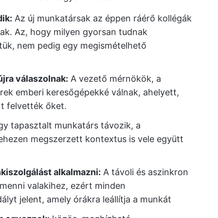
ik:
Az új munkatársak az éppen ráérő kollégák
ak. Az, hogy milyen gyorsan tudnak
lettük, nem pedig egy megismételhető
jra válaszolnak:
A vezető mérnökök, a
rek emberi keresőgépekké válnak, ahelyett,
 felvették őket.
y tapasztalt munkatárs távozik, a
ehezen megszerzett kontextus is vele együtt
kiszolgálást alkalmazni:
A távoli és aszinkron
menni valakihez, ezért minden
yt jelent, amely órákra leállítja a munkát