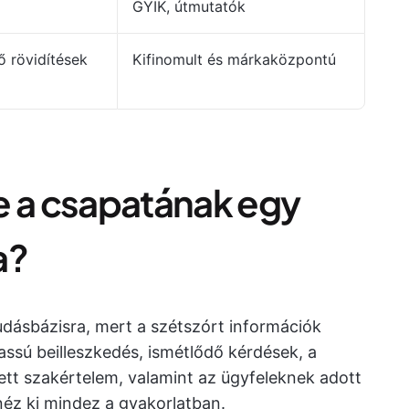
GYIK, útmutatók
ső rövidítések
Kifinomult és márkaközpontú
e a csapatának egy
a?
dásbázisra, mert a szétszórt információk
lassú beilleszkedés, ismétlődő kérdések, a
tt szakértelem, valamint az ügyfeleknek adott
néz ki mindez a gyakorlatban.