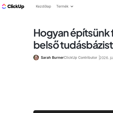
ClickUp blog
Kezdőlap
Termék
Hogyan építsünk f
belső tudásbázist
Sarah Burner
ClickUp Contributor
2026. jú