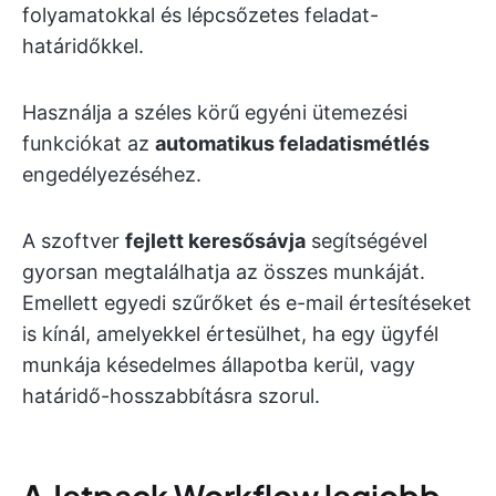
folyamatokkal és lépcsőzetes feladat-
határidőkkel.
Használja a széles körű egyéni ütemezési
funkciókat az
automatikus feladatismétlés
engedélyezéséhez.
A szoftver
fejlett keresősávja
segítségével
gyorsan megtalálhatja az összes munkáját.
Emellett egyedi szűrőket és e-mail értesítéseket
is kínál, amelyekkel értesülhet, ha egy ügyfél
munkája késedelmes állapotba kerül, vagy
határidő-hosszabbításra szorul.
A Jetpack Workflow legjobb