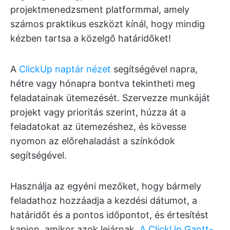
projektmenedzsment platformmal, amely
számos praktikus eszközt kínál, hogy mindig
kézben tartsa a közelgő határidőket!
A
ClickUp naptár nézet
segítségével napra,
hétre vagy hónapra bontva tekintheti meg
feladatainak ütemezését. Szervezze munkáját
projekt vagy prioritás szerint, húzza át a
feladatokat az ütemezéshez, és kövesse
nyomon az előrehaladást a színkódok
segítségével.
Használja az egyéni mezőket, hogy bármely
feladathoz hozzáadja a kezdési dátumot, a
határidőt és a pontos időpontot, és értesítést
kapjon, amikor azok lejárnak.
A ClickUp Gantt-