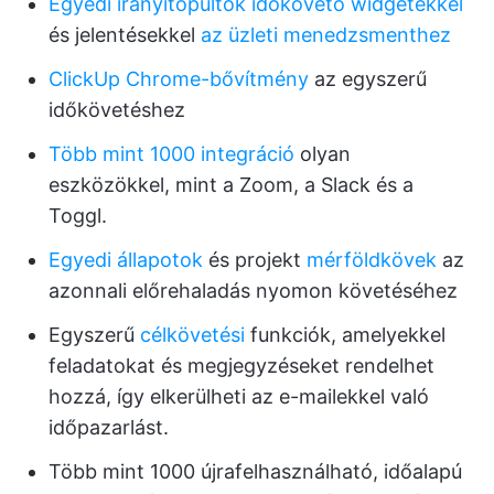
Egyedi irányítópultok
időkövető widgetekkel
és jelentésekkel
az üzleti menedzsmenthez
ClickUp Chrome-bővítmény
az egyszerű
időkövetéshez
Több mint 1000 integráció
olyan
eszközökkel, mint a Zoom, a Slack és a
Toggl.
Egyedi állapotok
és projekt
mérföldkövek
az
azonnali előrehaladás nyomon követéséhez
Egyszerű
célkövetési
funkciók, amelyekkel
feladatokat és megjegyzéseket rendelhet
hozzá, így elkerülheti az e-mailekkel való
időpazarlást.
Több mint 1000 újrafelhasználható, időalapú