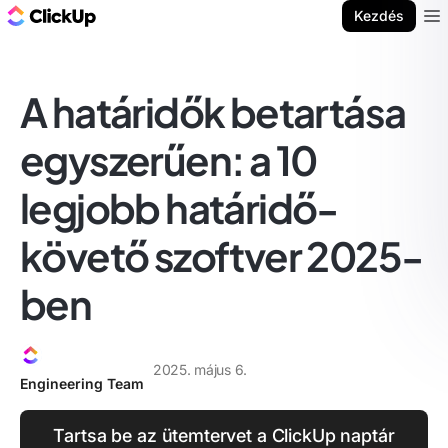
ClickUp blog
Kezdés
Ope
A határidők betartása
egyszerűen: a 10
legjobb határidő-
követő szoftver 2025-
ben
2025. május 6.
Engineering Team
Tartsa be az ütemtervet a ClickUp naptár