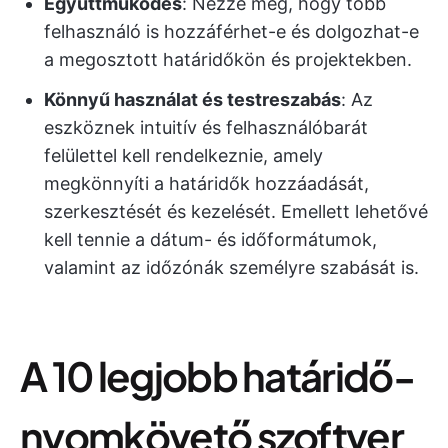
Együttműködés
: Nézze meg, hogy több
felhasználó is hozzáférhet-e és dolgozhat-e
a megosztott határidőkön és projektekben.
Könnyű használat és testreszabás
: Az
eszköznek intuitív és felhasználóbarát
felülettel kell rendelkeznie, amely
megkönnyíti a határidők hozzáadását,
szerkesztését és kezelését. Emellett lehetővé
kell tennie a dátum- és időformátumok,
valamint az időzónák személyre szabását is.
A 10 legjobb határidő-
nyomkövető szoftver