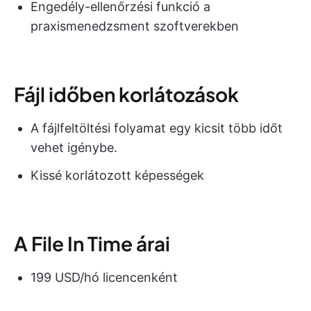
Engedély-ellenőrzési funkció a
praxismenedzsment szoftverekben
Fájl időben korlátozások
A fájlfeltöltési folyamat egy kicsit több időt
vehet igénybe.
Kissé korlátozott képességek
A File In Time árai
199 USD/hó licencenként