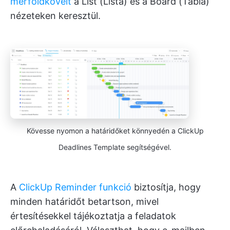
mérföldköveit
a List (Lista) és a Board (Tábla)
nézeteken keresztül.
Kövesse nyomon a határidőket könnyedén a ClickUp
Deadlines Template segítségével.
A
ClickUp Reminder funkció
biztosítja, hogy
minden határidőt betartson, mivel
értesítésekkel tájékoztatja a feladatok