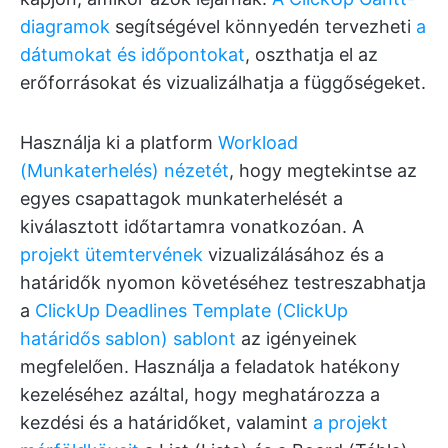
diagramok
segítségével könnyedén tervezheti
a
dátumokat és időpontokat
, oszthatja el az
erőforrásokat és vizualizálhatja a függőségeket.
Használja ki a platform
Workload
(Munkaterhelés) nézetét
, hogy megtekintse az
egyes csapattagok munkaterhelését a
kiválasztott időtartamra vonatkozóan. A
projekt ütemtervének
vizualizálásához és a
határidők nyomon követéséhez testreszabhatja
a
ClickUp Deadlines Template (ClickUp
határidős sablon) sablont
az igényeinek
megfelelően. Használja a feladatok hatékony
kezeléséhez azáltal, hogy meghatározza a
kezdési és a határidőket, valamint
a projekt