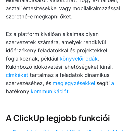
előrehaladásáról. Választhat, hogy e-mailben,
asztali értesítésekkel vagy mobilalkalmazással
szeretné-e megkapni őket.
Ez a platform kiválóan alkalmas olyan
szervezetek számára, amelyek rendkívül
időérzékeny feladatokkal és projektekkel
foglalkoznak, például
könyvelőirodák
.
Különböző időkövetési lehetőségeket kínál,
címkéket
tartalmaz a feladatok dinamikus
szervezéséhez, és
megjegyzésekkel
segíti
a
hatékony
kommunikációt
.
A ClickUp legjobb funkciói