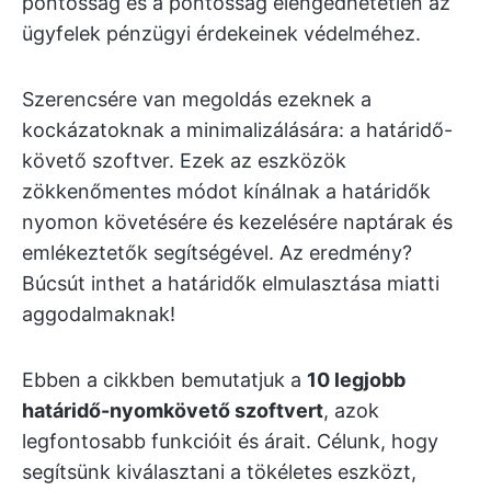
pontosság és a pontosság elengedhetetlen az
ügyfelek pénzügyi érdekeinek védelméhez.
Szerencsére van megoldás ezeknek a
kockázatoknak a minimalizálására: a határidő-
követő szoftver. Ezek az eszközök
zökkenőmentes módot kínálnak a határidők
nyomon követésére és kezelésére naptárak és
emlékeztetők segítségével. Az eredmény?
Búcsút inthet a határidők elmulasztása miatti
aggodalmaknak!
Ebben a cikkben bemutatjuk a
10 legjobb
határidő-nyomkövető szoftvert
, azok
legfontosabb funkcióit és árait. Célunk, hogy
segítsünk kiválasztani a tökéletes eszközt,