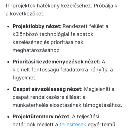
IT-projektek hatékony kezeléséhez. Próbálja ki
a következőket:
Projektlobby nézet:
Rendezett felület a
különböző technológiai feladatok
kezeléséhez és prioritásainak
meghatározásához
Prioritási kezdeményezések nézet:
A
kiemelt fontosságú feladatokra irányítja a
figyelmet.
Csapat sávszélesség nézet:
Megjeleníti a
csapat rendelkezésre állását a
munkaterhelés elosztásának támogatásához.
Projektütemterv nézet:
A teljesítési
határidők mellett a
teljesítések
egyértelmű