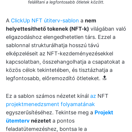
felállítani a legfontosabb ötletek között.
A
ClickUp NFT útiterv-sablon
a
nem
helyettesíthető tokenek (NFT-k)
világában való
eligazodáshoz elengedhetetlen társ. Ezzel a
sablonnal strukturálhatja hosszú távú
elképzeléseit az NFT-kezdeményezésekkel
kapcsolatban, összehangolhatja a csapatokat a
közös célok tekintetében, és tisztázhatja a
legfontosabb, előremozdító ötleteket. 🔝
Ez a sablon számos nézetet kínál
az
NFT
projektmenedzsment folyamatának
egyszerűsítéséhez. Tekintse meg a
Projekt
ütemterv
nézetet
a pontos
feladatütemezéshez, bontsa le a