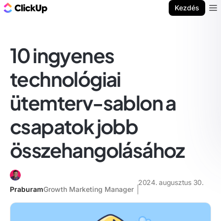
ClickUp blog
Kezdés
Ope
10 ingyenes
technológiai
ütemterv-sablon a
csapatok jobb
összehangolásához
2024. augusztus 30.
Praburam
Growth Marketing Manager