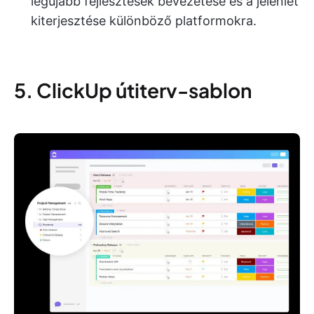
legújabb fejlesztések bevezetése és a jelenlét
kiterjesztése különböző platformokra.
5. ClickUp útiterv-sablon