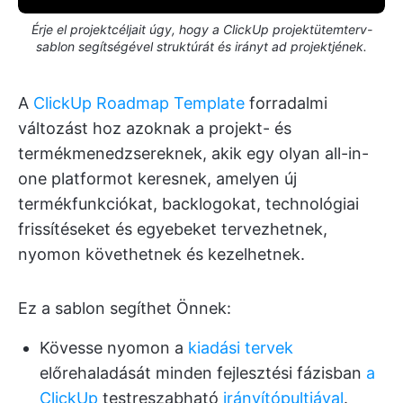
Érje el projektcéljait úgy, hogy a ClickUp projektütemterv-
sablon segítségével struktúrát és irányt ad projektjének.
A
ClickUp Roadmap Template
forradalmi
változást hoz azoknak a projekt- és
termékmenedzsereknek, akik egy olyan all-in-
one platformot keresnek, amelyen új
termékfunkciókat, backlogokat, technológiai
frissítéseket és egyebeket tervezhetnek,
nyomon követhetnek és kezelhetnek.
Ez a sablon segíthet Önnek:
Kövesse nyomon a
kiadási tervek
előrehaladását minden fejlesztési fázisban
a
ClickUp
testreszabható
irányítópultjával
.