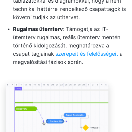
táblázatokkal és diagramokkal, hogy a nem
technikai háttérrel rendelkező csapattagok is
követni tudják az útitervet.
Rugalmas ütemterv
: Támogatja az IT-
ütemterv rugalmas, reális ütemterv mentén
történő kidolgozását, meghatározva a
csapat tagjainak
szerepeit és felelősségeit
a
megvalósítási fázisok során.