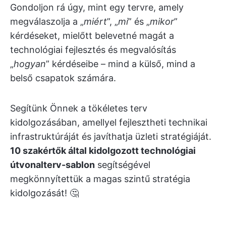
Gondoljon rá úgy, mint egy tervre, amely
megválaszolja a „
miért
”, „
mi
” és „
mikor
”
kérdéseket, mielőtt belevetné magát a
technológiai fejlesztés és megvalósítás
„
hogyan
” kérdéseibe – mind a külső, mind a
belső csapatok számára.
Segítünk Önnek a tökéletes terv
kidolgozásában, amellyel fejlesztheti technikai
infrastruktúráját és javíthatja üzleti stratégiáját.
10 szakértők által kidolgozott technológiai
útvonalterv-sablon
segítségével
megkönnyítettük a magas szintű stratégia
kidolgozását! 🤔