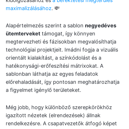
kidolgozásához és
a befektetési megtérülés
maximalizálásához
. 💸
Alapértelmezés szerint a sablon
negyedéves
ütemterveket
támogat, így könnyen
megtervezheti és fázisokban megvalósíthatja
technológiai projektjeit. Imádni fogja a vizuális
orientált kialakítást, a színkódolást és a
hatékonysági-erőfeszítési mátrixokat. A
sablonban láthatja az egyes feladatok
előrehaladását, így pontosan meghatározhatja
a figyelmet igénylő területeket.
Még jobb, hogy különböző szerepkörökhöz
igazított nézetek (elrendezések) állnak
rendelkezésre. A csapatvezetők átfogó képet