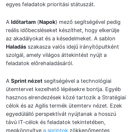
egyes feladatok prioritási státuszát.
A
Időtartam
(
Napok
) mező segítségével pedig
reális időbecsléseket készíthet, hogy elkerülje
az akadályokat és a késedelmeket. A sablon
Haladás
szakasza valós idejű irányítópultként
szolgál, amely világos áttekintést nyújt a
feladatok előrehaladásáról.
A
Sprint nézet
segítségével a technológiai
ütemtervet kezelhető lépésekre bontja. Egyéb
hasznos elrendezések közé tartozik a Stratégiai
célok és az Agilis termék ütemterv nézet. Ezek
egyedülálló perspektívát nyújtanak a hosszú
távú IT-célok és feladatok tekintetében,
megkönnyítve
a sprintok
zökkenőmentes