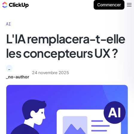
ClickUp Blog
Commencer
Ope
AI
L'IA remplacera-t-elle
les concepteurs UX ?
_
24 novembre 2025
_no-author