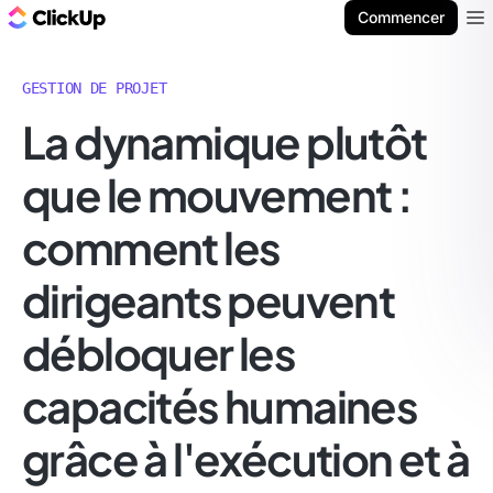
ClickUp Blog
Commencer
Ope
GESTION DE PROJET
La dynamique plutôt
que le mouvement :
comment les
dirigeants peuvent
débloquer les
capacités humaines
grâce à l'exécution et à