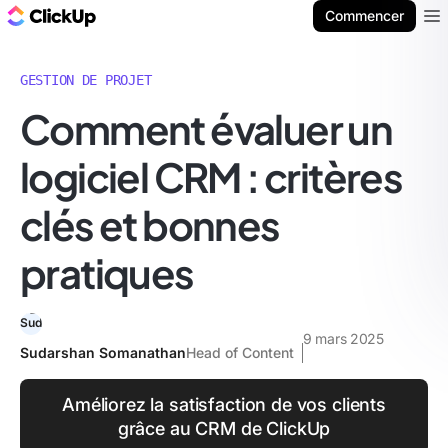
ClickUp Blog
Commencer
Ope
GESTION DE PROJET
Comment évaluer un
logiciel CRM : critères
clés et bonnes
pratiques
9 mars 2025
Sudarshan Somanathan
Head of Content
Améliorez la satisfaction de vos clients
grâce au CRM de ClickUp