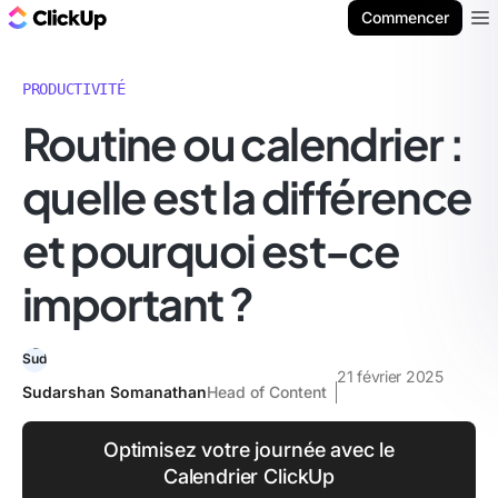
ClickUp Blog
Commencer
Ope
PRODUCTIVITÉ
Routine ou calendrier :
quelle est la différence
et pourquoi est-ce
important ?
21 février 2025
Sudarshan Somanathan
Head of Content
Optimisez votre journée avec le
Calendrier ClickUp