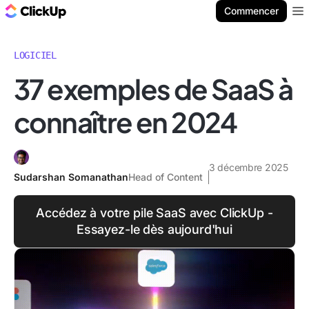
ClickUp Blog
Commencer
Ope
LOGICIEL
37 exemples de SaaS à
connaître en 2024
3 décembre 2025
Sudarshan Somanathan
Head of Content
Accédez à votre pile SaaS avec ClickUp -
Essayez-le dès aujourd'hui