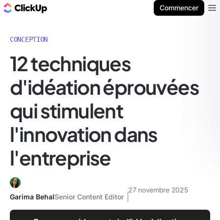
ClickUp Blog
Commencer
Ope
CONCEPTION
12 techniques
d'idéation éprouvées
qui stimulent
l'innovation dans
l'entreprise
27 novembre 2025
Garima Behal
Senior Content Editor