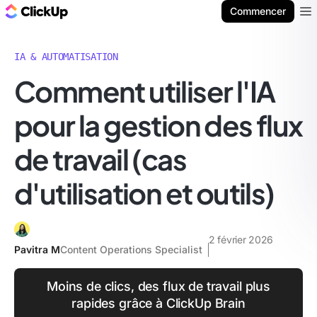
ClickUp Blog
Commencer
Ope
IA & AUTOMATISATION
Comment utiliser l'IA
pour la gestion des flux
de travail (cas
d'utilisation et outils)
2 février 2026
Pavitra M
Content Operations Specialist
Moins de clics, des flux de travail plus
rapides grâce à ClickUp Brain