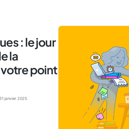
es : le jour
e la
 votre point
31 janvier 2025