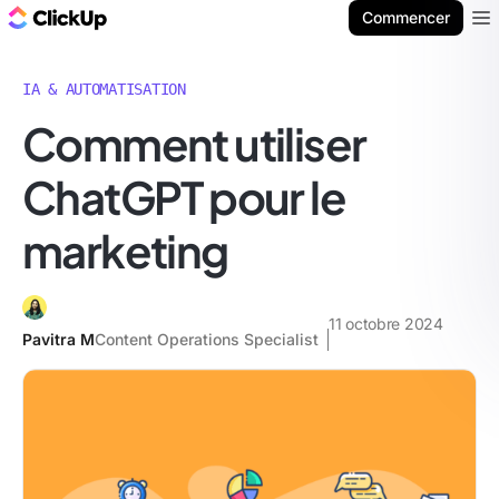
ClickUp Blog
Commencer
Ope
IA & AUTOMATISATION
Comment utiliser
ChatGPT pour le
marketing
11 octobre 2024
Pavitra M
Content Operations Specialist