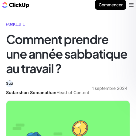
ClickUp Blog
Commencer
Ope
WORKLIFE
Comment prendre
une année sabbatique
au travail ?
1 septembre 2024
Sudarshan Somanathan
Head of Content