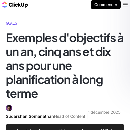
ClickUp Blog
Commencer
Ope
GOALS
Exemples d'objectifs à
un an, cinq ans et dix
ans pour une
planification à long
terme
1 décembre 2025
Sudarshan Somanathan
Head of Content