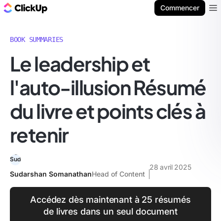
ClickUp Blog
Commencer
Ope
BOOK SUMMARIES
Le leadership et
l'auto-illusion Résumé
du livre et points clés à
retenir
28 avril 2025
Sudarshan Somanathan
Head of Content
Accédez dès maintenant à 25 résumés
de livres dans un seul document