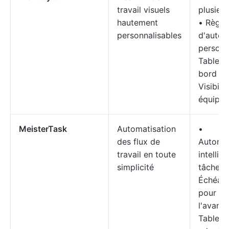
travail visuels
plusieur
hautement
• Règle
personnalisables
d'autom
personn
Tableau
bord vi
Visibilit
équipes
MeisterTask
Automatisation
•
des flux de
Automat
travail en toute
intellig
simplicité
tâches 
Échéanc
pour le 
l'avanc
Tableau