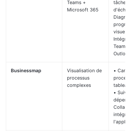
Teams +
tâches 
Microsoft 365
d'échéa
Diagra
progres
visuels 
Intégra
Teams 
Outlook
Businessmap
Visualisation de
• Carte
processus
process
complexes
tableau
• Suivi 
dépend
Collabo
intégré
l'applic