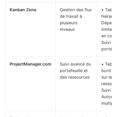
Kanban Zone
Gestion des flux
• Table
de travail à
hiérarc
plusieurs
Dépend
niveaux
limites 
en cour
Suivi de
portefeu
ProjectManager.com
Suivi avancé du
• Table
portefeuille et
bord et
des ressources
sur les
ressour
Suivi d
Automat
multipro