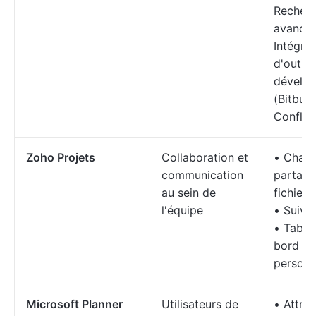
Recher
avancé
Intégrat
d'outils
dévelo
(Bitbuck
Conflue
Zoho Projets
Collaboration et
• Chat 
communication
partage
au sein de
fichiers
l'équipe
• Suivi
• Table
bord
personn
Microsoft Planner
Utilisateurs de
• Attrib