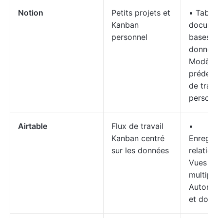
Notion
Petits projets et
• Table
Kanban
docume
personnel
bases d
donnée
Modèle
prédéfin
de trava
personn
Airtable
Flux de travail
•
Kanban centré
Enregis
sur les données
relation
Vues Ta
multiple
Automat
et donn