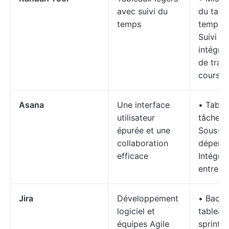
avec suivi du
du tabl
temps
temps r
Suivi d
intégré 
de trava
cours (
Asana
Une interface
• Table
utilisateur
tâches v
épurée et une
Sous-tâ
collaboration
dépend
efficace
Intégrat
entre ou
Jira
Développement
• Backl
logiciel et
tableau
équipes Agile
sprint •