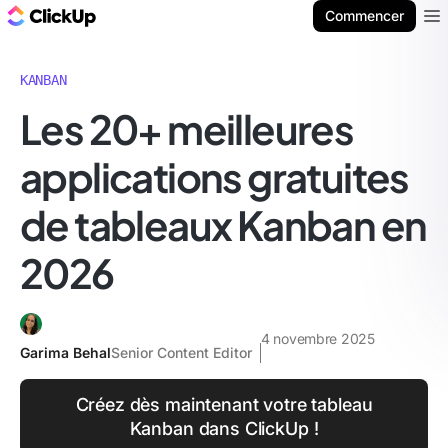
ClickUp Blog
Commencer
Ope
KANBAN
Les 20+ meilleures
applications gratuites
de tableaux Kanban en
2026
4 novembre 2025
Garima Behal
Senior Content Editor
Créez dès maintenant votre tableau
Kanban dans ClickUp !