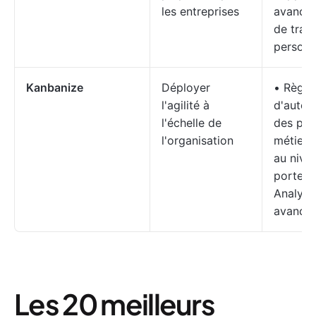
les entreprises
avancés
de trava
personn
Kanbanize
Déployer
• Règle
l'agilité à
d'autom
l'échelle de
des pro
l'organisation
métier 
au nive
portefeu
Analyse
avancé
Les 20 meilleurs