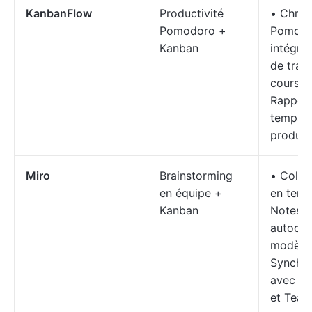
KanbanFlow
Productivité
• Chro
Pomodoro +
Pomodo
Kanban
intégré 
de trava
cours (
Rapport
temps e
product
Miro
Brainstorming
• Colla
en équipe +
en temp
Kanban
Notes
autocol
modèle
Synchro
avec Sla
et Tea