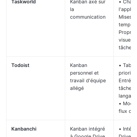
Taskworld
Kanban axé sur
• Chat 
la
l'applic
communication
Mises à
temps r
Proprié
visuelle
tâches
Todoist
Kanban
• Table
personnel et
priorité
travail d'équipe
Entrée 
allégé
tâches 
langage
• Modèl
flux de 
Kanbanchi
Kanban intégré
• Intégr
à Google Drive
Drive • 