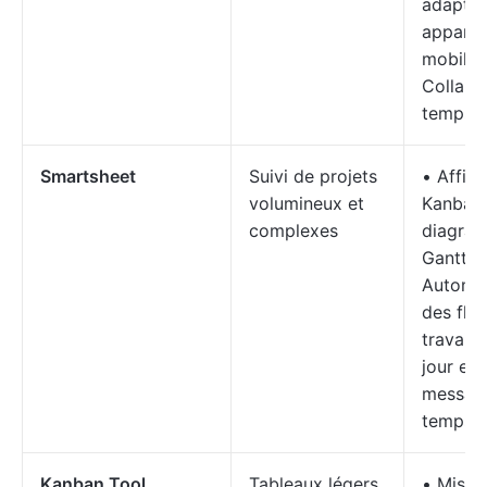
adaptés
apparei
mobiles
Collabo
temps r
Smartsheet
Suivi de projets
• Affic
volumineux et
Kanban
complexes
diagra
Gantt + 
Automat
des flu
travail 
jour et
messag
temps r
Kanban Tool
Tableaux légers
• Mises 