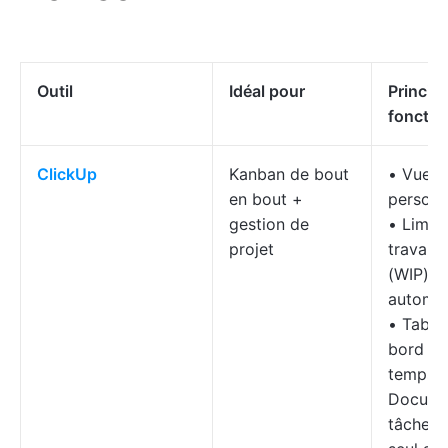
Outil
Idéal pour
Princip
fonctio
ClickUp
Kanban de bout
• Vue T
en bout +
personn
gestion de
• Limit
projet
travail 
(WIP) e
automat
• Table
bord et 
temps 
Docume
tâches 