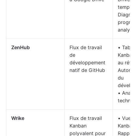
temps 
Diagra
progres
analyse
ZenHub
Flux de travail
• Table
de
Kanban 
développement
au référ
natif de GitHub
Automat
du
dévelo
• Analy
techniq
Wrike
Flux de travail
• Vues 
Kanban
Kanban
polyvalent pour
Rappor