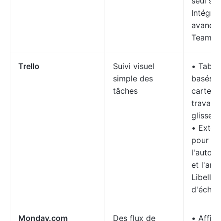
seul sy
Intégrat
avancée
Teams, 
Trello
Suivi visuel
• Table
simple des
basés s
tâches
cartes 
travail 
glisser
• Exten
pour
l'autom
et l'ana
Libellés
d'éché
Monday.com
Des flux de
• Affic