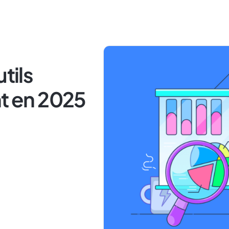
tils
nt en 2025