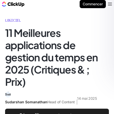
ClickUp Blog
Commencer
Ope
LOGICIEL
11 Meilleures
applications de
gestion du temps en
2025 (Critiques & ;
Prix)
14 mai 2025
Sudarshan Somanathan
Head of Content