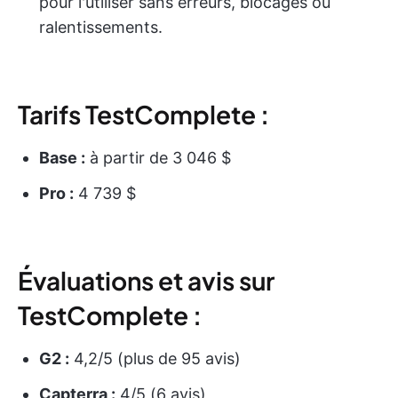
pour l'utiliser sans erreurs, blocages ou
ralentissements.
Tarifs TestComplete :
Base :
à partir de 3 046 $
Pro :
4 739 $
Évaluations et avis sur
TestComplete :
G2 :
4,2/5 (plus de 95 avis)
Capterra :
4/5 (6 avis)