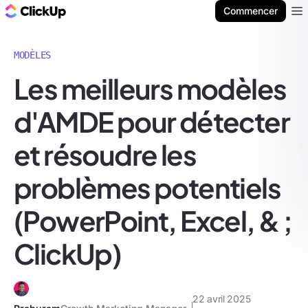
ClickUp Blog
Commencer
Ope
MODÈLES
Les meilleurs modèles
d'AMDE pour détecter
et résoudre les
problèmes potentiels
(PowerPoint, Excel, & ;
ClickUp)
22 avril 2025