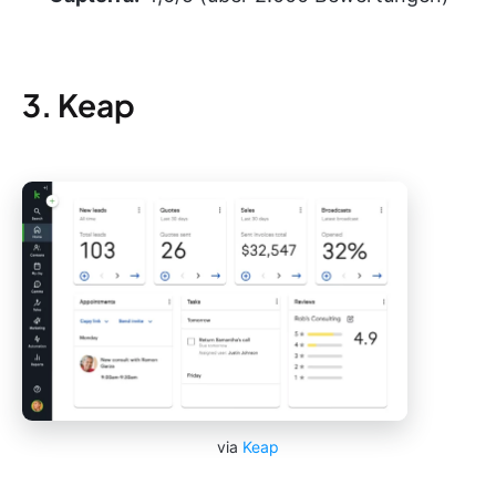
3. Keap
via
Keap