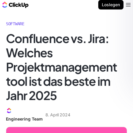
ClickUp Blog
Loslegen
Ope
SOFTWARE
Confluence vs. Jira:
Welches
Projektmanagement
tool ist das beste im
Jahr 2025
8. April 2024
Engineering Team