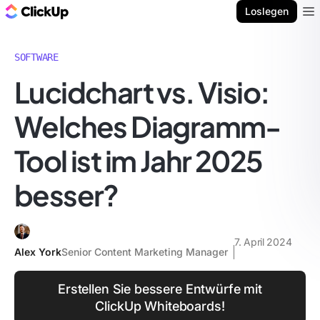
ClickUp Blog
Loslegen
Ope
SOFTWARE
Lucidchart vs. Visio:
Welches Diagramm-
Tool ist im Jahr 2025
besser?
7. April 2024
Alex York
Senior Content Marketing Manager
Erstellen Sie bessere Entwürfe mit
ClickUp Whiteboards!