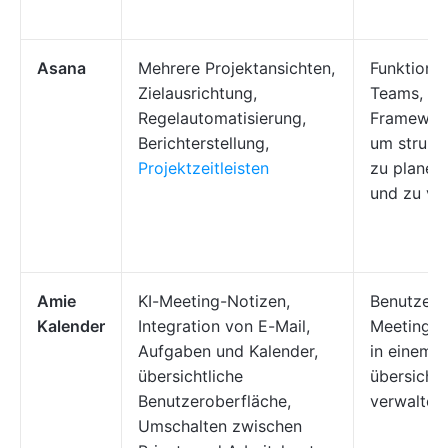
Asana
Mehrere Projektansichten,
Funktions
Zielausrichtung,
Teams, die
Regelautomatisierung,
Framework
Berichterstellung,
um struktu
Projektzeitleisten
zu planen
und zu ve
Amie
KI-Meeting-Notizen,
Benutzer, 
Kalender
Integration von E-Mail,
Meetings 
Aufgaben und Kalender,
in einem
übersichtliche
übersichtl
Benutzeroberfläche,
verwalten
Umschalten zwischen