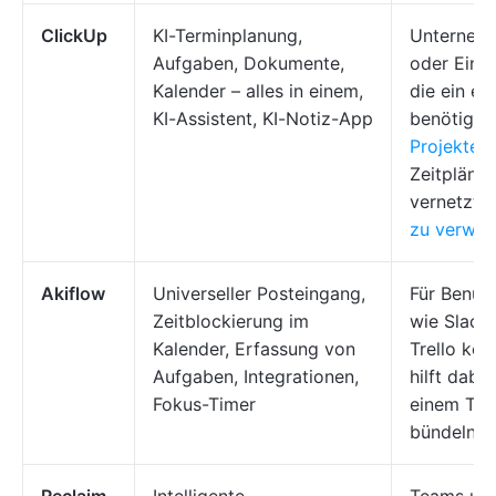
ClickUp
KI-Terminplanung,
Unterneh
Aufgaben, Dokumente,
oder Einz
Kalender – alles in einem,
die ein ei
KI-Assistent, KI-Notiz-App
benötigen
Projekte
,
Zeitpläne 
vernetzte
zu verwal
Akiflow
Universeller Posteingang,
Für Benutz
Zeitblockierung im
wie Slack
Kalender, Erfassung von
Trello kom
Aufgaben, Integrationen,
hilft dabei
Fokus-Timer
einem Tag
bündeln