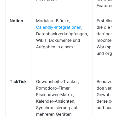
Features v
Notion
Modulare Blöcke,
Ersteller 
Calendly-Integrationen
,
die die vo
Datenbankverknüpfungen,
darüber h
Wikis, Dokumente und
möchten, 
Aufgaben in einem
Workspac
und organi
TickTick
Gewohnheits-Tracker,
Benutzer, 
Pomodoro-Timer,
dos verwa
Eisenhower-Matrix,
Gewohnhei
Kalender-Ansichten,
derselben
Synchronisierung auf
aufbauen
mehreren Geräten