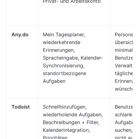
Privat- und Arbeitskonto
Any.do
Mein Tagesplaner,
Personen, 
wiederkehrende
übersichtl
Erinnerungen,
minimalist
Spracheingabe, Kalender-
Benutzero
Synchronisierung,
Verwaltung
standortbezogene
täglichen
Aufgaben
Erinnerun
wünschen
Todoist
Schnellhinzufügen,
Benutzer, 
wiederholende Aufgaben,
schlanken
Beschreibungen + Filter,
Aufgaben
Kalenderintegration,
suchen, d
Prioritäten
nicht auf i